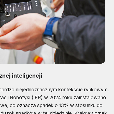
ej inteligencji
 bardzo niejednoznacznym kontekście rynkowym.
cji Robotyki (IFR) w 2024 roku zainstalowano
we, co oznacza spadek o 13% w stosunku do
ędu rok spadków w tej dziedzinie. Krajowy rynek