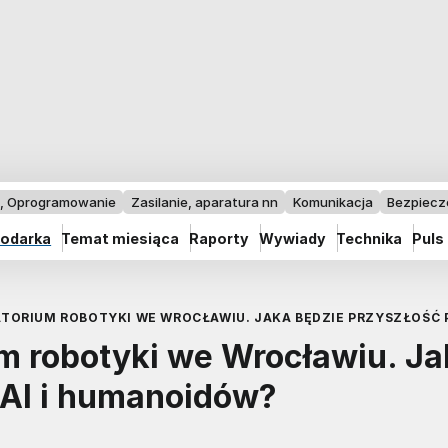
I, Oprogramowanie
Zasilanie, aparatura nn
Komunikacja
Bezpiec
odarka
Temat miesiąca
Raporty
Wywiady
Technika
Puls
ORIUM ROBOTYKI WE WROCŁAWIU. JAKA BĘDZIE PRZYSZŁOŚĆ P
 robotyki we Wrocławiu. Ja
 AI i humanoidów?