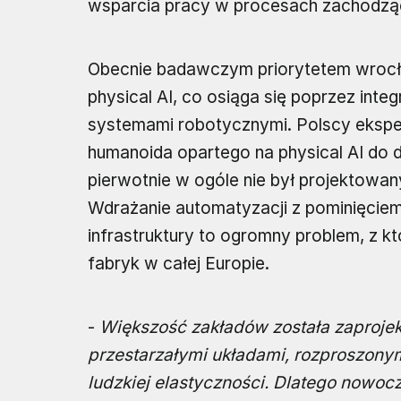
wsparcia pracy w procesach zachodzący
Obecnie badawczym priorytetem wrocła
physical AI, co osiąga się poprzez inte
systemami robotycznymi. Polscy ekspe
humanoida opartego na physical AI do 
pierwotnie w ogóle nie był projektowa
Wdrażanie automatyzacji z pominięcie
infrastruktury to ogromny problem, z kt
fabryk w całej Europie.
-
Większość zakładów została zaprojek
przestarzałymi układami, rozproszon
ludzkiej elastyczności. Dlatego nowoc