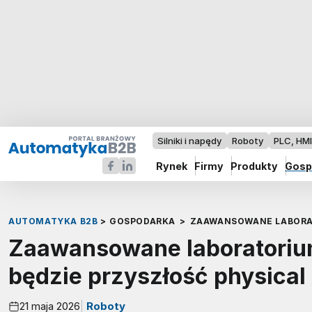
Silniki i napędy
Roboty
PLC, HM
Rynek
Firmy
Produkty
Gosp
AUTOMATYKA B2B
>
GOSPODARKA
>
ZAAWANSOWANE LABORAT
Zaawansowane laboratorium
będzie przyszłość physical
21 maja 2026
Roboty