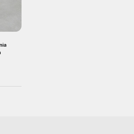
nia
h