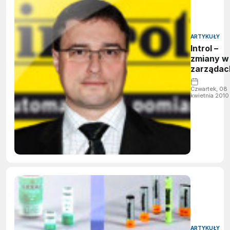
ARTYKUŁY
Introl –
zmiany w
zarządac
Czwartek, 08
kwietnia 2010
ARTYKUŁY