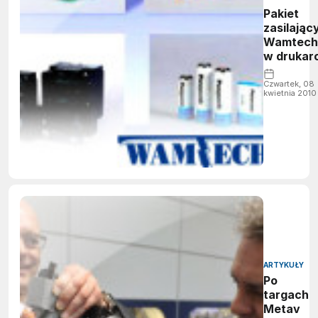
Pakiet
zasilając
Wamtech
w drukar
fiskalnej
Czwartek, 08
kwietnia 2010
ARTYKUŁY
Po
targach
Metav