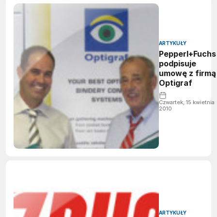
ARTYKUŁY
Pepperl+Fuchs
podpisuje
umowę z firmą
Optigraf
Czwartek, 15 kwietnia
2010
ARTYKUŁY