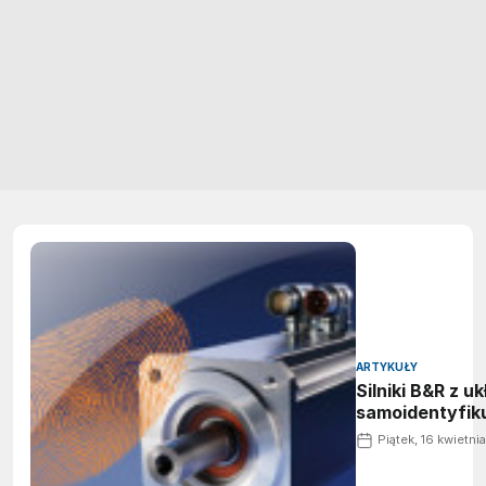
ARTYKUŁY
Silniki B&R z u
samoidentyfik
Piątek, 16 kwietni