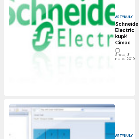
ARTYKUŁY
Schneide
Electric
kupił
Cimac
Środa, 31
marca 2010
ARTYKUŁY