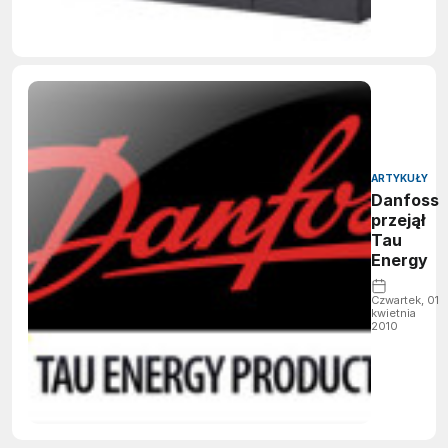
ARTYKUŁY
Danfoss
przejął
Tau
Energy
Czwartek, 01
kwietnia
2010