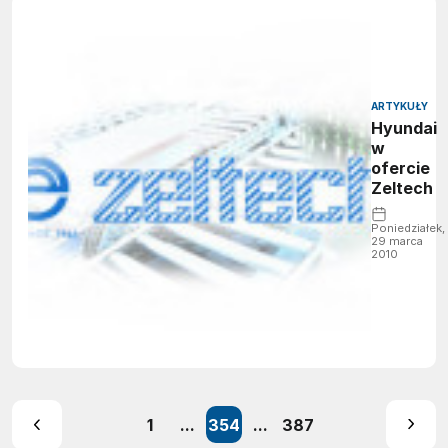
ARTYKUŁY
Hyundai
w
ofercie
Zeltech
Poniedziałek,
29 marca
2010
1
...
354
...
387