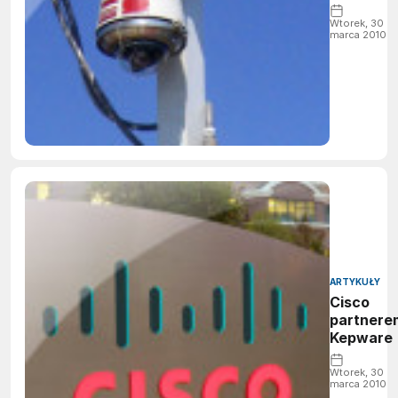
Wtorek, 30
marca 2010
ARTYKUŁY
Cisco
partnere
Kepware
Wtorek, 30
marca 2010