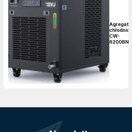
Agregat
chłodnic
CW-
6200BN