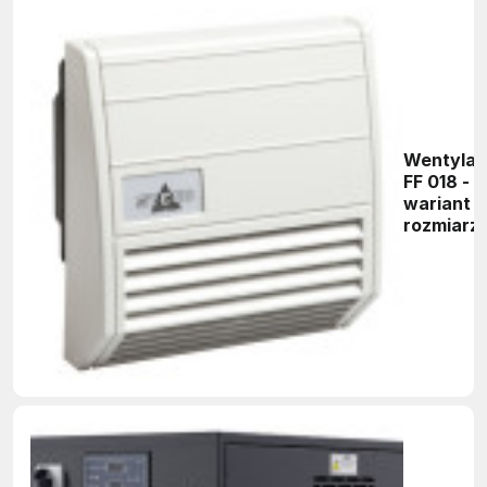
Wentylat
FF 018 -
wariant o
rozmiarze