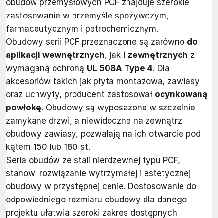
obudów przemysłowych PCF znajduje szerokie
zastosowanie w przemyśle spożywczym,
farmaceutycznym i petrochemicznym.
Obudowy serii PCF przeznaczone są zarówno
do
aplikacji wewnętrznych
, jak
i zewnętrznych
z
wymaganą ochroną
UL 508A Type 4
. Dla
akcesoriów takich jak płyta montażowa, zawiasy
oraz uchwyty, producent zastosował
ocynkowaną
powłokę
. Obudowy są wyposażone w szczelnie
zamykane drzwi, a niewidoczne na zewnątrz
obudowy zawiasy, pozwalają na ich otwarcie pod
kątem 150 lub 180 st.
Seria obudów ze stali nierdzewnej typu PCF,
stanowi rozwiązanie wytrzymałej i estetycznej
obudowy w przystępnej cenie. Dostosowanie do
odpowiedniego rozmiaru obudowy dla danego
projektu ułatwia szeroki zakres dostępnych