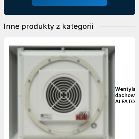
Inne produkty z kategorii
Wentylat
dachowy
ALFATOR