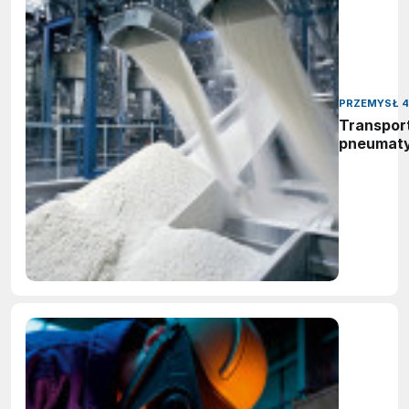
PRZEMYSŁ 4
Transpor
pneumat