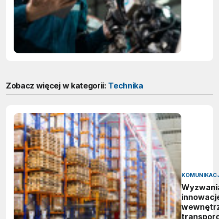
Zobacz więcej w kategorii:
Technika
KOMUNIKAC
Wyzwania
innowacj
wewnętr
transporc