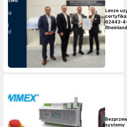
Lenze uz
certyfika
62443-4-
Rheinlan
potwierd
cyberbez
proces r
Bezprze
systemy