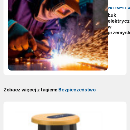
PRZEMYSŁ 4
Łuk
elektryc
w
przemyśl
Zobacz więcej z tagiem:
Bezpieczeństwo