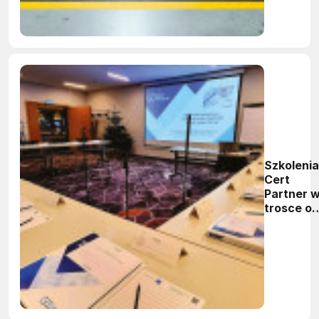
Szkolenia
Cert
Partner 
trosce o
bezpiecz
maszyny