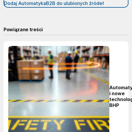
Dodaj AutomatykaB2B do ulubionych źródeł
Powiązane treści
Automaty
i nowe
technolog
BHP