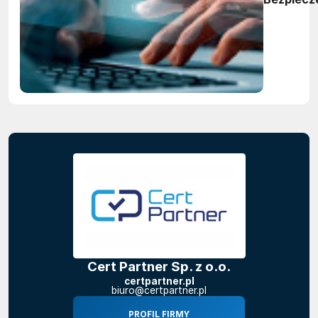
projektu 
eksploat
Cert Partner Sp. z o.o.
certpartner.pl
biuro@certpartner.pl
PROFIL FIRMY