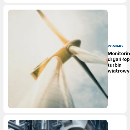
POMIARY
Monitori
drgań łop
turbin
wiatrowy
wdrożeni
systemu
BLADEcon
w EDF Po
Solutions