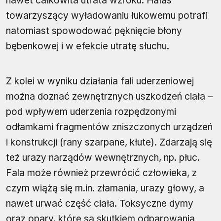
nawet całkowita utrata wzroku. Hałas
towarzyszący wyładowaniu łukowemu potrafi
natomiast spowodować pęknięcie błony
bębenkowej i w efekcie utratę słuchu.
Z kolei w wyniku działania fali uderzeniowej
można doznać zewnętrznych uszkodzeń ciała –
pod wpływem uderzenia rozpędzonymi
odłamkami fragmentów zniszczonych urządzeń
i konstrukcji (rany szarpane, kłute). Zdarzają się
też urazy narządów wewnętrznych, np. płuc.
Fala może również przewrócić człowieka, z
czym wiążą się m.in. złamania, urazy głowy, a
nawet urwać część ciała. Toksyczne dymy
oraz opary, które są skutkiem odparowania