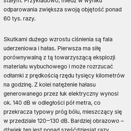
stałym. Przykładowo, miedź w wyniku
odparowania zwiększa swoją objętość ponad
60 tys. razy.
Skutkami dużego wzrostu ciśnienia są fala
uderzeniowa i hałas. Pierwsza ma siłę
porównywalną z tą towarzyszącą eksplozji
materiału wybuchowego i może rozrzucać
odłamki z prędkością rzędu tysięcy kilometrów
na godzinę. Z kolei natężenie hałasu
generowanego przez łuk elektryczny wynosi
ok. 140 dB w odległości pół metra, co
przekracza typowy próg bólu, mieszczący się
w przedziale 120‒130 dB. Bardziej obrazowo –
dźwięk ten jest ponad sześćdziesiąt razy