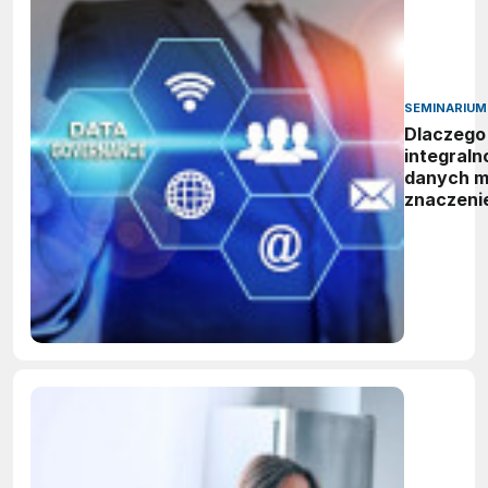
SEMINARIUM
Dlaczego
integraln
danych 
znaczeni
podczas
audytu?