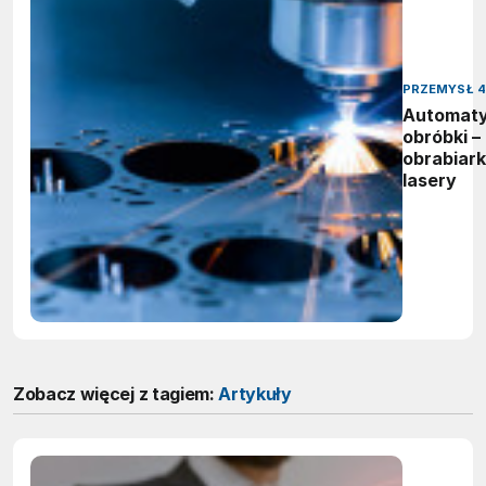
PRZEMYSŁ 4
Automaty
obróbki –
obrabiarki
lasery
Zobacz więcej z tagiem:
Artykuły