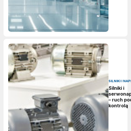
SILNIKI I NA
Silniki i
serwona
– ruch po
kontrolą