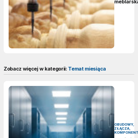
meblarsk
Zobacz więcej w kategorii:
Temat miesiąca
OBUDOWY,
ZŁĄCZA,
KOMPONEN