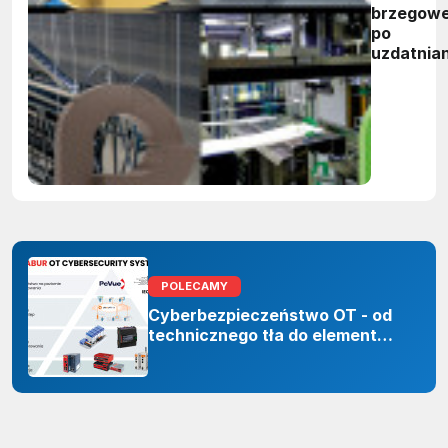
brzegow
po
uzdatnian
wody:
zwycięzc
nagród
vector
awards
2026
POLECAMY
Cyberbezpieczeństwo OT - od
technicznego tła do elementu
odporności organizacji