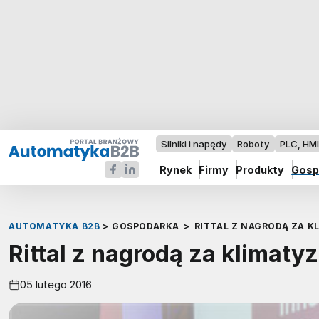
Silniki i napędy
Roboty
PLC, HM
Rynek
Firmy
Produkty
Gosp
AUTOMATYKA B2B
>
GOSPODARKA
>
RITTAL Z NAGRODĄ ZA K
Rittal z nagrodą za klimaty
05 lutego 2016