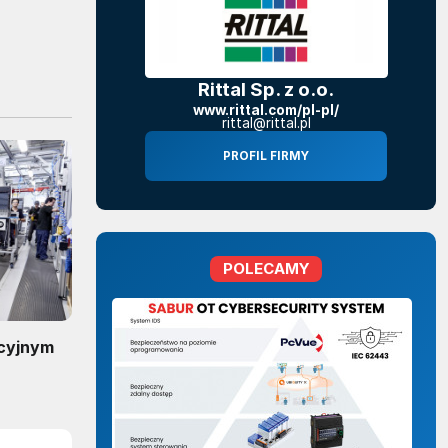
Rittal Sp. z o.o.
www.rittal.com/pl-pl/
rittal@rittal.pl
PROFIL FIRMY
POLECAMY
kcyjnym