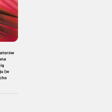
zatorów
ana
ią
ju (w
acho