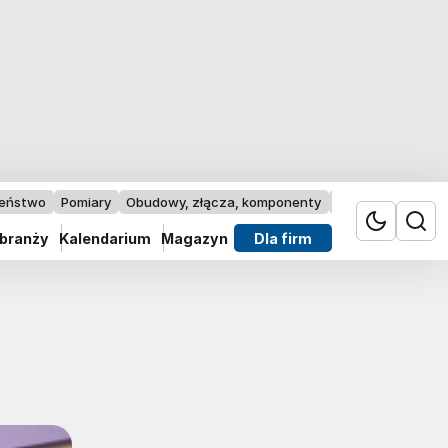
zeństwo
Pomiary
Obudowy, złącza, komponenty
Przemysł 4.0
 branży
Kalendarium
Magazyn
Dla firm