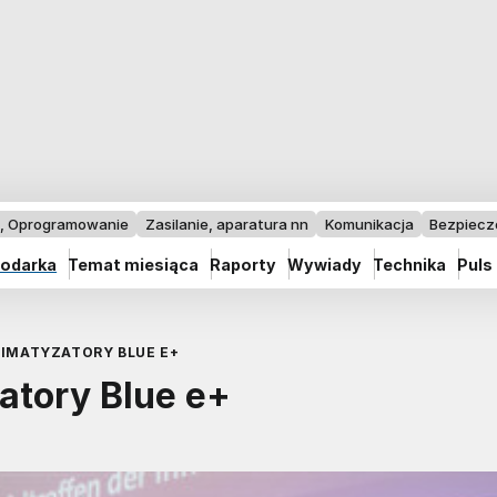
I, Oprogramowanie
Zasilanie, aparatura nn
Komunikacja
Bezpiec
odarka
Temat miesiąca
Raporty
Wywiady
Technika
Puls
LIMATYZATORY BLUE E+
zatory Blue e+