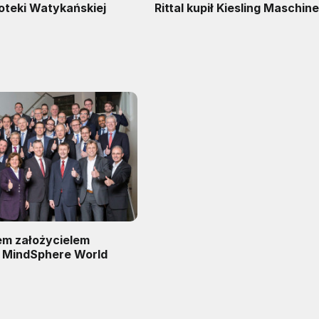
lioteki Watykańskiej
Rittal kupił Kiesling Maschin
iem założycielem
T MindSphere World