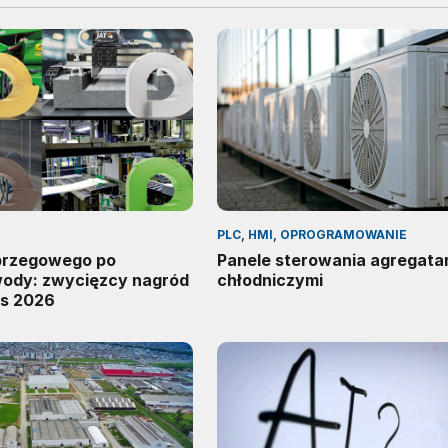
PLC, HMI, OPROGRAMOWANIE
 brzegowego po
Panele sterowania agregata
wody: zwycięzcy nagród
chłodniczymi
s 2026