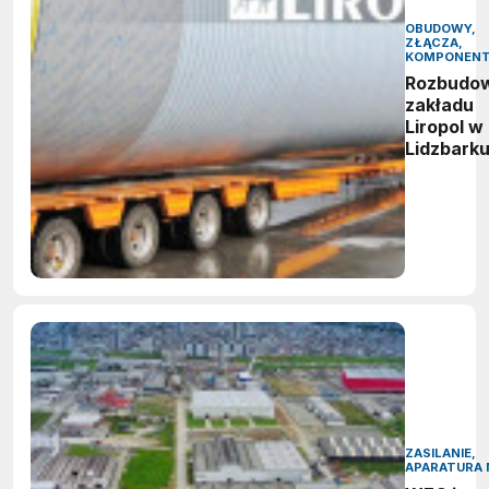
OBUDOWY,
ZŁĄCZA,
KOMPONEN
Rozbudo
zakładu
Liropol w
Lidzbark
ZASILANIE,
APARATURA 