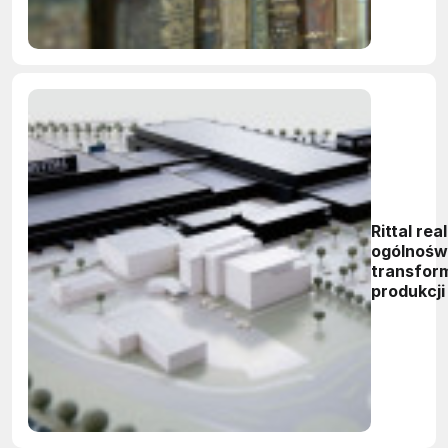
Rittal rea
ogólnośw
transfor
produkcji
kierunku
Przemysł