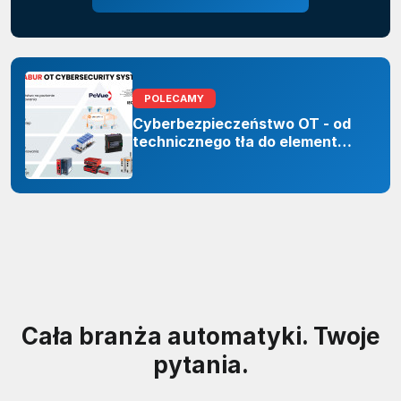
POLECAMY
Cyberbezpieczeństwo OT - od
technicznego tła do elementu
odporności organizacji
Cała branża automatyki. Twoje
pytania.