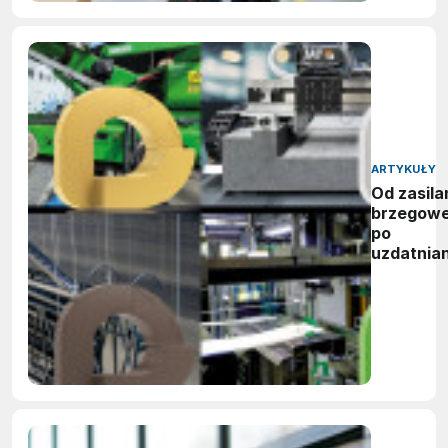
ARTYKUŁY
Od zasila
brzegow
po
uzdatnian
wody:
zwycięzc
nagród
vector
awards
2026