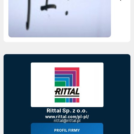
firmy maj
obowiąze
ujawnian
zastoso
sztuczne
inteligenc
Rittal Sp. z o.o.
www.rittal.com/pl-pl/
rittal@rittal.pl
PROFIL FIRMY