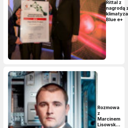
Rittal z
nagrodą 
klimatyza
Blue e+
Rozmowa
z
Marcinem
Lisowskim