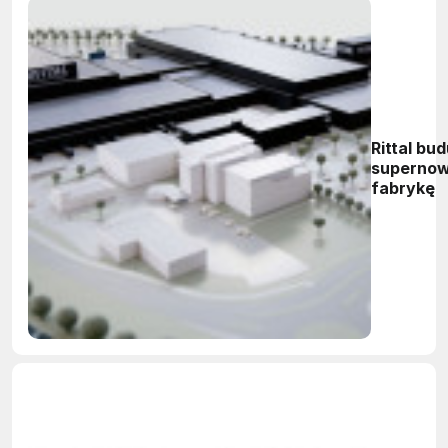
Rittal bud
superno
fabrykę