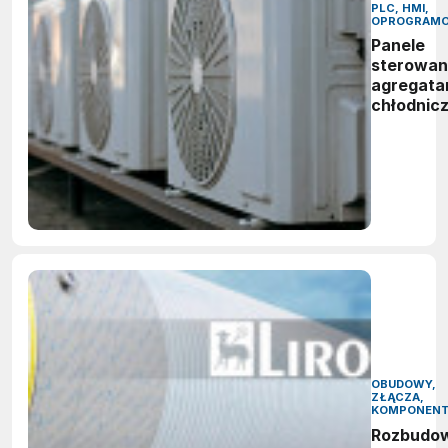
PLC, HMI,
OPROGRAMO
Panele
sterowan
agregata
chłodnic
OBUDOWY,
ZŁĄCZA,
KOMPONEN
Rozbudo