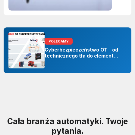
sztuczne
inteligenc
POLECAMY
Cyberbezpieczeństwo OT - od
technicznego tła do elementu
odporności organizacji
Cała branża automatyki. Twoje
pytania.