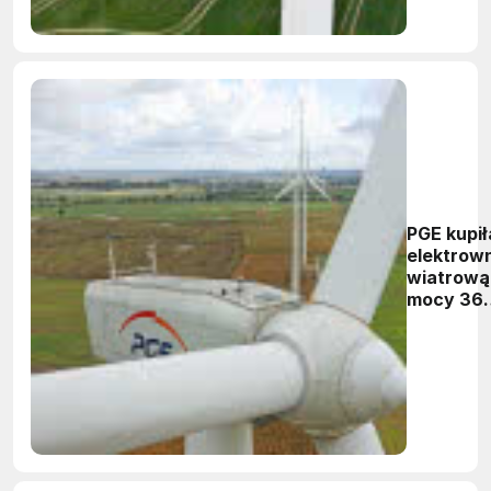
PGE kupił
elektrow
wiatrową
mocy 36
MW