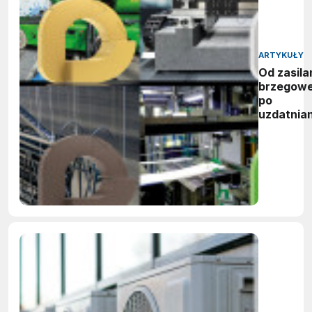
ARTYKUŁY
Od zasila
brzegow
po
uzdatnian
wody:
zwycięzc
nagród
vector
awards
2026