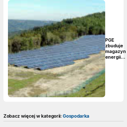
PGE
zbuduje
magazyn
energii
na górze
Żar
Zobacz więcej w kategorii:
Gospodarka