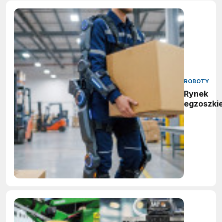
ROBOTY
Rynek
egzoszki