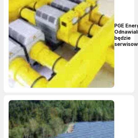
PGE Ener
Odnawial
będzie
serwiso
wyłącznik
generato