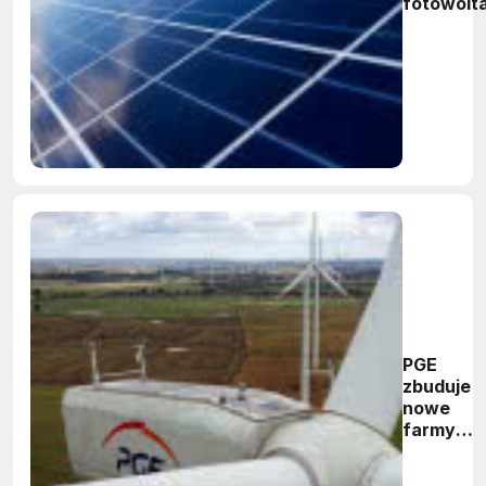
fotowolt
PGE
zbuduje
nowe
farmy
wiatrowe