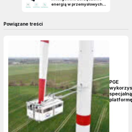
Powiązane treści
PGE
wykorzys
specjalną
platform
serwiso
podczas
napraw
wiatrakó