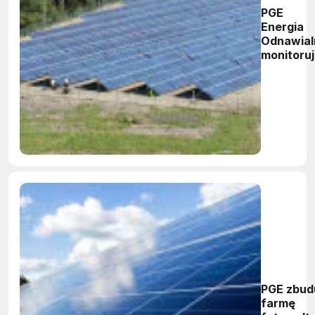
PGE
Energia
Odnawial
monitoru
instalacj
PV
PGE zbud
farmę