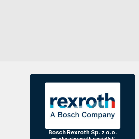
Bosch Rexroth Sp. z o.o.
www.boschrexroth.com/pl/pl/