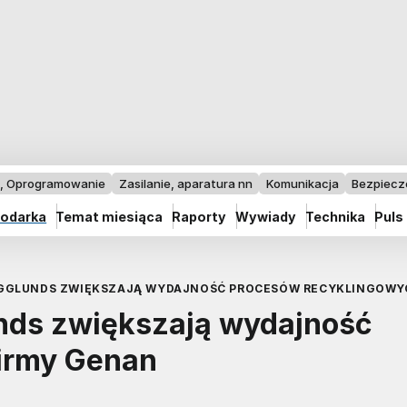
I, Oprogramowanie
Zasilanie, aparatura nn
Komunikacja
Bezpiec
odarka
Temat miesiąca
Raporty
Wywiady
Technika
Puls
GGLUNDS ZWIĘKSZAJĄ WYDAJNOŚĆ PROCESÓW RECYKLINGOWY
ds zwiększają wydajność
irmy Genan