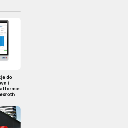
cje do
wa i
latformie
Rexroth