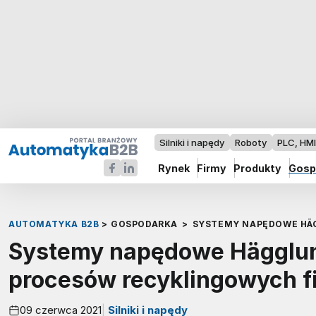
Silniki i napędy
Roboty
PLC, HM
Rynek
Firmy
Produkty
Gosp
AUTOMATYKA B2B
>
GOSPODARKA
>
SYSTEMY NAPĘDOWE HÄ
Systemy napędowe Hägglun
procesów recyklingowych f
09 czerwca 2021
Silniki i napędy