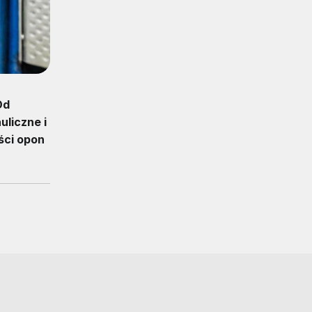
Od
uliczne i
ści opon