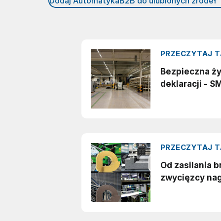
Dodaj AutomatykaB2B do ulubionych źródeł