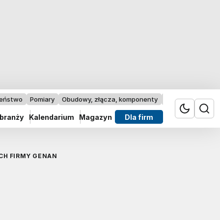
zeństwo
Pomiary
Obudowy, złącza, komponenty
Przemysł 4.0
 branży
Kalendarium
Magazyn
Dla firm
CH FIRMY GENAN