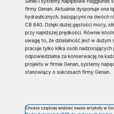
Silniki i systemy napędowe Hägglunds
firmy Genan. Aktualnie dysponuje ona
hydraulicznych, bazującymi na dwóch ró
CB 840. Dzięki dużej gęstości mocy, si
przy najniższej prędkości. Równie isto
uwagę to, że działalność jest w duży
pracuje tylko kilka osób nadzorujących 
odpowiedzialna za konserwację na każd
projektu w firmie Genan, systemy nap
stanowiący o sukcesach firmy Genan.
Chcesz częściej widzieć nasze artykuły w G