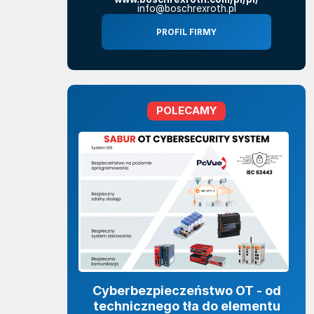
info@boschrexroth.pl
PROFIL FIRMY
POLECAMY
Cyberbezpieczeństwo OT - od
technicznego tła do elementu