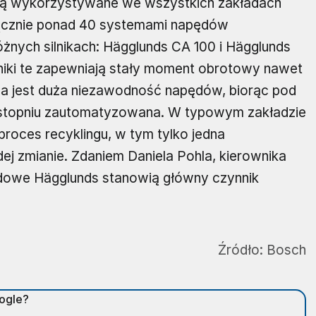
 są wykorzystywane we wszystkich zakładach
 łącznie ponad 40 systemami napędów
żnych silnikach: Hägglunds CA 100 i Hägglunds
lniki te zapewniają stały moment obrotowy nawet
tna jest duża niezawodność napędów, biorąc pod
m stopniu zautomatyzowana. W typowym zakładzie
proces recyklingu, w tym tylko jedna
ej zmianie. Zdaniem Daniela Pohla, kierownika
ędowe Hägglunds stanowią główny czynnik
Źródło:
Bosch
oogle?