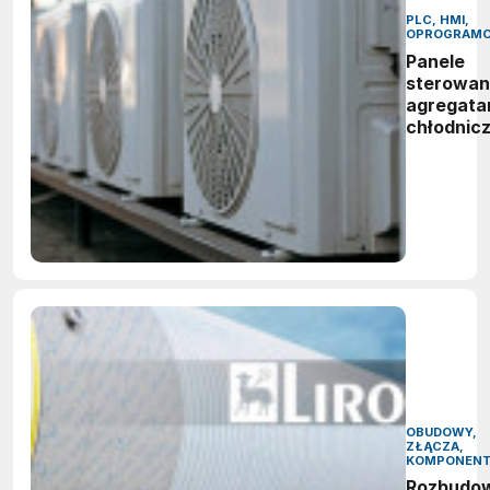
PLC, HMI,
OPROGRAMO
Panele
sterowan
agregata
chłodnic
OBUDOWY,
ZŁĄCZA,
KOMPONEN
Rozbudo