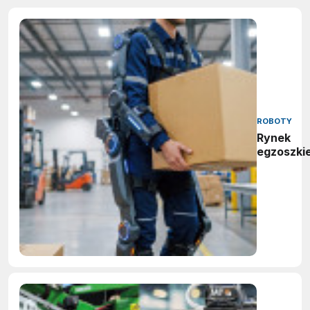
ROBOTY
Rynek
egzoszki