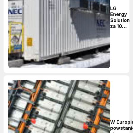
LG
Energy
Solution
za 100
mln
dolarów
kupuje
NEC ES
W Europi
powstani