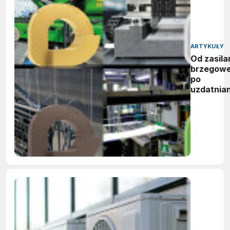
ARTYKUŁY
Od zasila
brzegow
po
uzdatnian
wody:
zwycięzc
nagród
vector
awards
2026