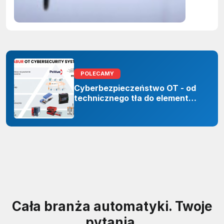
sztuczne
inteligenc
POLECAMY
Cyberbezpieczeństwo OT - od
technicznego tła do elementu
odporności organizacji
Cała branża automatyki. Twoje
pytania.