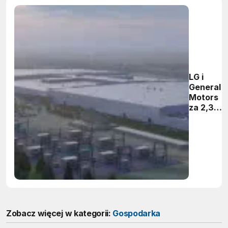
LG i
General
Motors
za 2,3
mld
dolarów
wybuduj
drugą
fabrykę
baterii w
USA
Zobacz więcej w kategorii:
Gospodarka