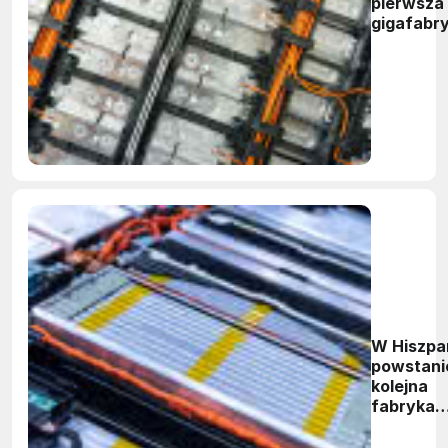
pierwsza
gigafabr
ogniw LF
W Hiszpan
powstani
kolejna
fabryka
akumulat
do EV