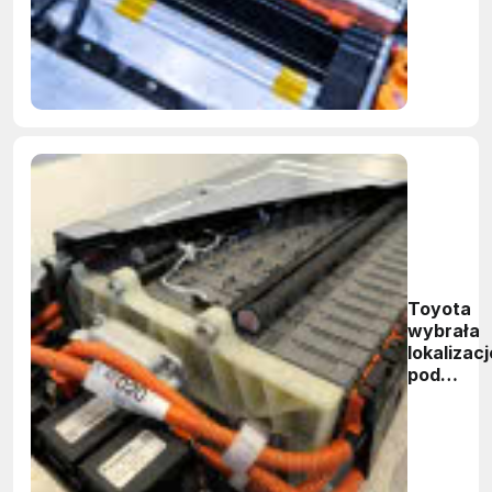
Toyota
wybrała
lokalizacj
pod
budowę
nowej
fabryki