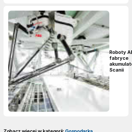
Roboty A
fabryce
akumulat
Scanii
Zobacz więcej w kategorii:
Gospodarka