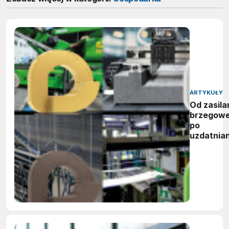
ARTYKUŁY
Od zasila
brzegow
po
uzdatnian
wody:
zwycięzc
nagród
vector
awards
2026