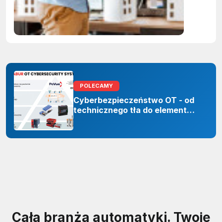
Polskie
firmy maj
czas do
2027 rok
POLECAMY
Cyberbezpieczeństwo OT - od
technicznego tła do elementu
odporności organizacji
Cała branża automatyki. Twoje