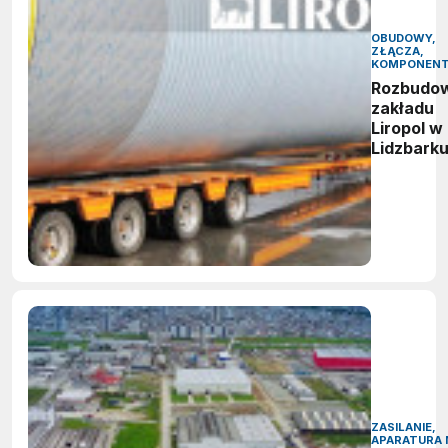
OBUDOWY,
ZŁĄCZA,
KOMPONEN
Rozbudo
zakładu
Liropol w
Lidzbark
ZASILANIE,
APARATURA 