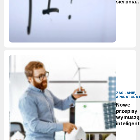
sierpnia
firmy maj
obowiąze
ujawnian
zastoso
sztuczne
inteligenc
ZASILANIE,
APARATURA 
Nowe
przepisy
wymuszą
inteligen
zarządza
energią.