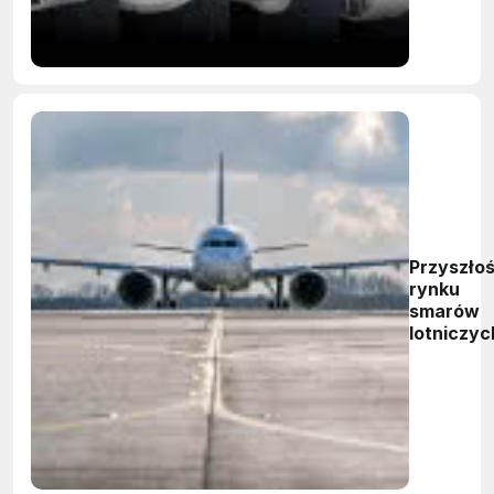
Przyszło
rynku
smarów
lotniczyc