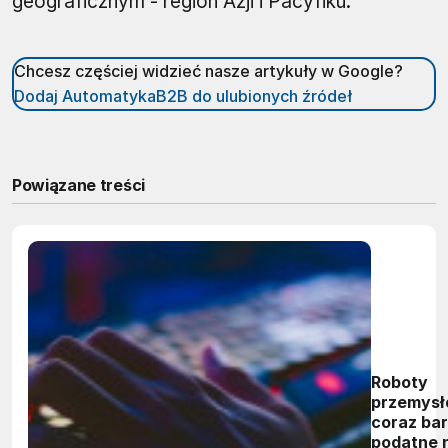
geograficznym - region Azji i Pacyfiku.
Chcesz częściej widzieć nasze artykuły w Google?
Dodaj AutomatykaB2B do ulubionych źródeł
Powiązane treści
Roboty
przemysł
coraz bar
podatne n