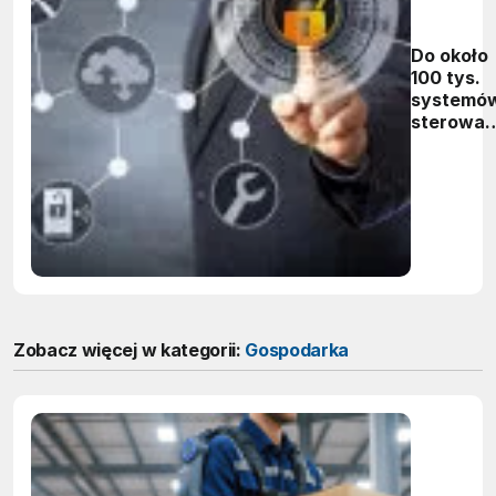
Do około
100 tys.
systemó
sterowan
jest dost
przez
Internet
Zobacz więcej w kategorii:
Gospodarka