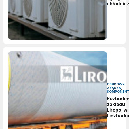
chłodnic
OBUDOWY,
ZŁĄCZA,
KOMPONEN
Rozbudo
zakładu
Liropol w
Lidzbark