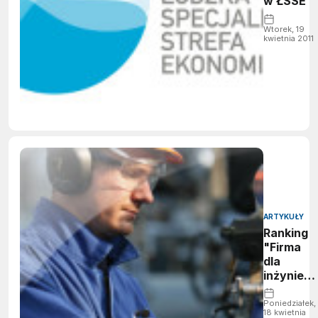
w ŁSSE
Wtorek, 19
kwietnia 2011
ARTYKUŁY
Ranking
"Firma
dla
inżyniera
2010"
Poniedziałek,
18 kwietnia