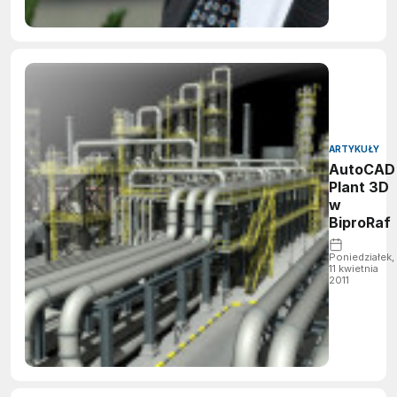
ARTYKUŁY
AutoCAD
Plant 3D
w
BiproRaf
Poniedziałek,
11 kwietnia
2011