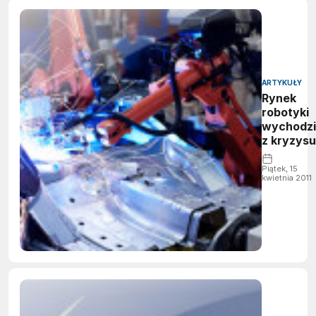
ARTYKUŁY
Rynek
robotyki
wychodzi
z kryzysu
Piątek, 15
kwietnia 2011