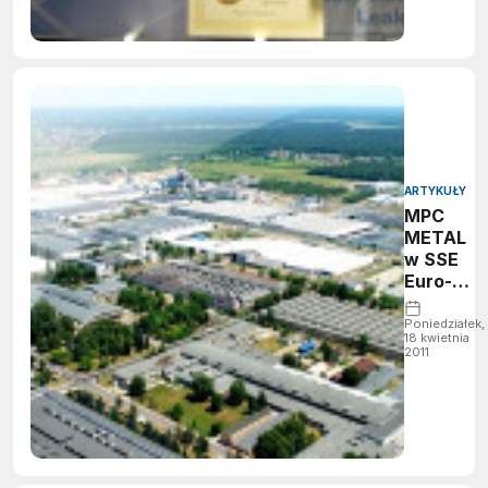
ARTYKUŁY
MPC
METAL
w SSE
Euro-
Park
Poniedziałek,
18 kwietnia
2011