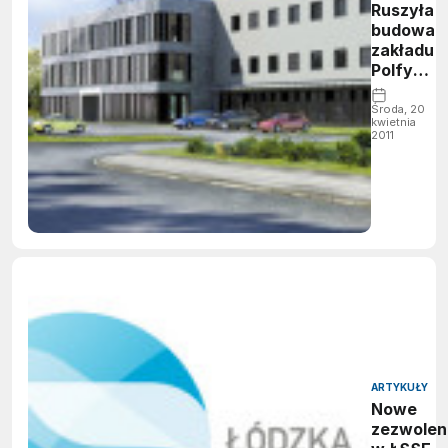
Ruszyła
budowa
zakładu
Polfy
Łódź
Środa, 20
kwietnia
2011
ARTYKUŁY
Nowe
zezwolen