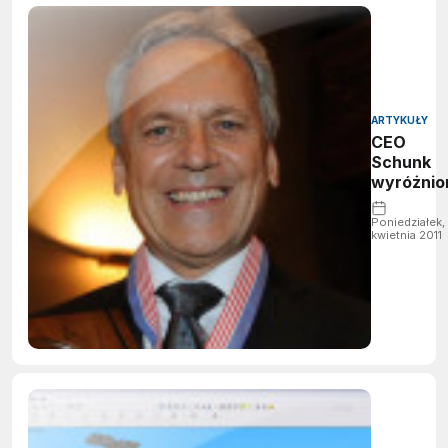
ARTYKUŁY
CEO
Schunk
wyróżnio
Poniedziałek, 
kwietnia 2011