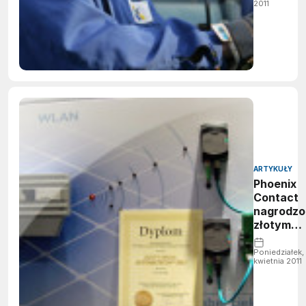
2011
ARTYKUŁY
Phoenix
Contact
nagrodzo
złotym
medalem 
targach
Poniedziałek,
kwietnia 2011
Automati