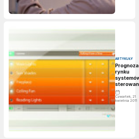
ARTYKUŁY
Prognoza
rynku
systemó
sterowan
oświetle
Czwartek, 21
kwietnia 2011