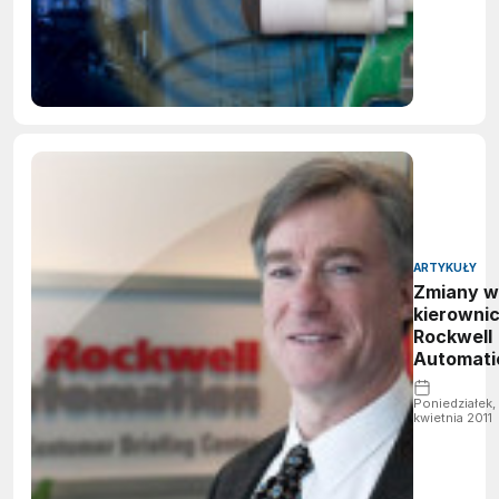
ARTYKUŁY
Zmiany w
kierowni
Rockwell
Automati
Poniedziałek, 
kwietnia 2011