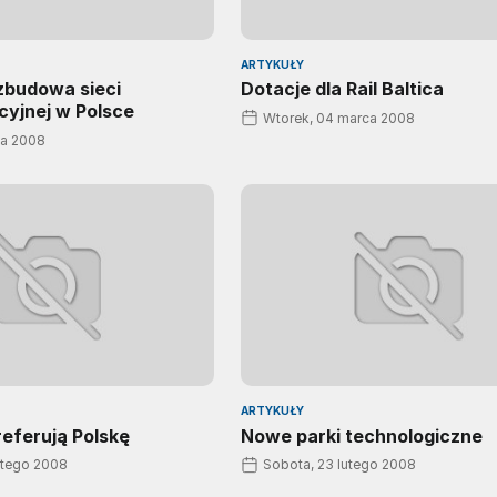
ARTYKUŁY
zbudowa sieci
Dotacje dla Rail Baltica
cyjnej w Polsce
Wtorek, 04 marca 2008
ca 2008
ARTYKUŁY
eferują Polskę
Nowe parki technologiczne
utego 2008
Sobota, 23 lutego 2008