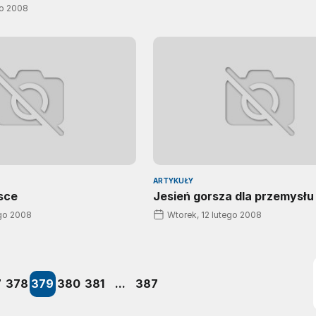
go 2008
ARTYKUŁY
sce
Jesień gorsza dla przemysłu
ego 2008
Wtorek, 12 lutego 2008
7
378
379
380
381
...
387