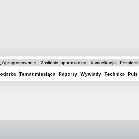
I, Oprogramowanie
Zasilanie, aparatura nn
Komunikacja
Bezpiec
odarka
Temat miesiąca
Raporty
Wywiady
Technika
Puls