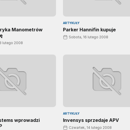
ARTYKUŁY
bryka Manometrów
Parker Hannifin kupuje
ę
Sobota, 16 lutego 2008
18 lutego 2008
ARTYKUŁY
stems wprowadzi
Invensys sprzedaje APV
P
Czwartek, 14 lutego 2008