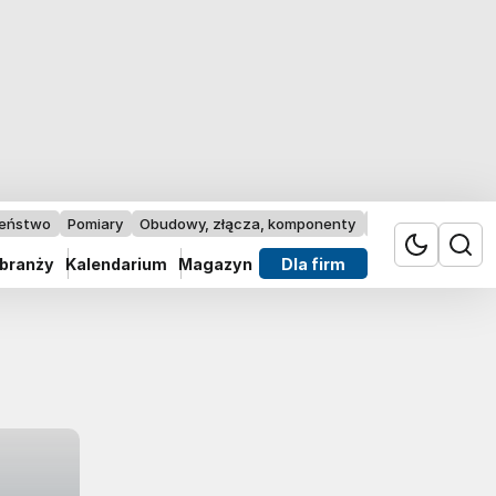
zeństwo
Pomiary
Obudowy, złącza, komponenty
Przemysł 4.0
 branży
Kalendarium
Magazyn
Dla firm