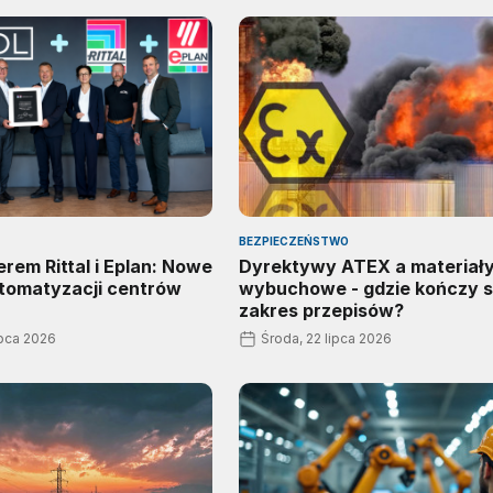
BEZPIECZEŃSTWO
em Rittal i Eplan: Nowe
Dyrektywy ATEX a materiał
tomatyzacji centrów
wybuchowe - gdzie kończy s
zakres przepisów?
ipca 2026
Środa, 22 lipca 2026