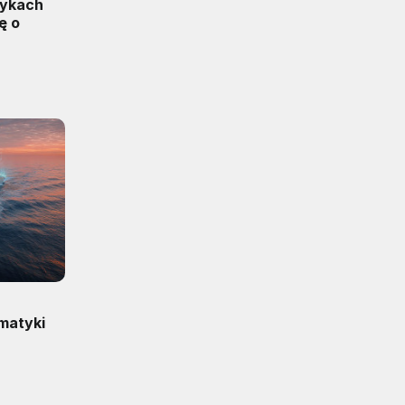
rykach
ę o
matyki