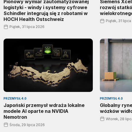
Pionowy wymiar zautomatyzowanej
Siemens Xcel
logistyki - windy i systemy cyfrowe
rozwój statk
Schindler integrują się z robotami w
wielokrotneg
HOCH Health Ostschweiz
Piątek, 31 lipc
Piątek, 31 lipca 2026
PRZEMYSŁ 4.0
PRZEMYSŁ 4.0
Japoński przemysł wdraża lokalne
Globalny ryn
modele AI oparte na NVIDIA
wózków widł
Nemotron
Wtorek, 28 lip
Środa, 29 lipca 2026