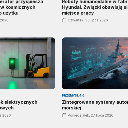
erator przyspiesza
Roboty humanoidalne w fab
ów kosmicznych
Hyundai. Związki obawiają si
o użytku
miejsca pracy
a 2026
Czwartek, 30 lipca 2026
PRZEMYSŁ 4.0
ek elektrycznych
Zintegrowane systemy auto
owych
morskiej
ca 2026
Poniedziałek, 27 lipca 2026