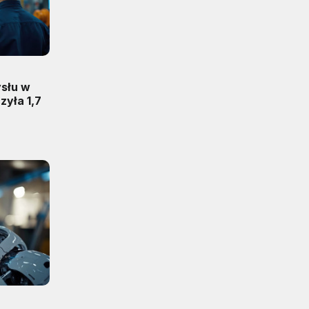
słu w
zyła 1,7