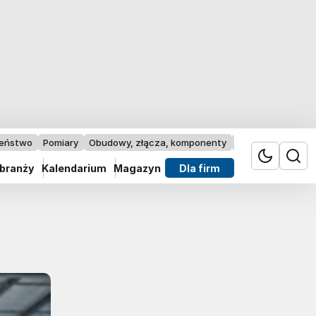
zeństwo
Pomiary
Obudowy, złącza, komponenty
Przemysł 4.0
 branży
Kalendarium
Magazyn
Dla firm