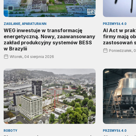
ZASILANIE, APARATURA NN
PRZEMYSŁ 4.0
WEG inwestuje w transformację
AI Act w prak
energetyczną. Nowy, zaawansowany
firmy mają o
zakład produkcyjny systemów BESS
zastosowań sz
w Brazylii
Poniedziałek, 
Wtorek, 04 sierpnia 2026
ROBOTY
PRZEMYSŁ 4.0