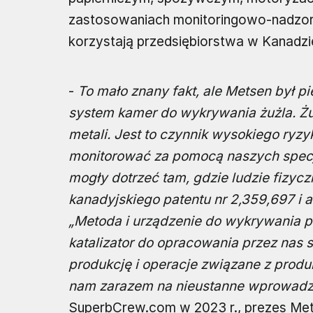
zastosowaniach monitoringowo-nadzoruj
korzystają przedsiębiorstwa w Kanadzie,
-
To mało znany fakt, ale Metsen był p
system kamer do wykrywania żużla. Żuż
metali. Jest to czynnik wysokiego ryz
monitorować za pomocą naszych specj
mogły dotrzeć tam, gdzie ludzie fizycz
kanadyjskiego patentu nr 2,359,697 i 
„Metoda i urządzenie do wykrywania pr
katalizator do opracowania przez nas 
produkcję i operacje związane z produ
nam zarazem na nieustanne wprowadza
SuperbCrew.com w 2023 r., prezes Me