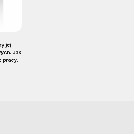
y jej
wych. Jak
c pracy.