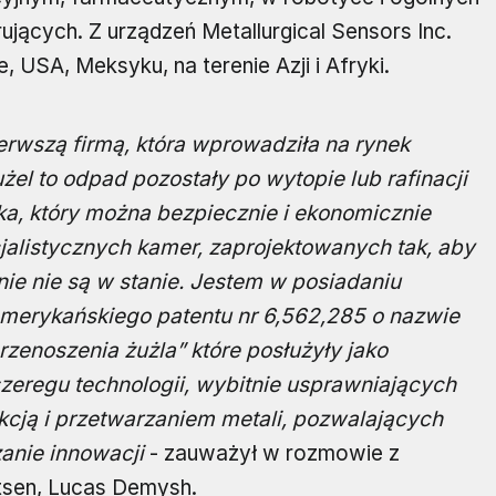
ących. Z urządzeń Metallurgical Sensors Inc.
 USA, Meksyku, na terenie Azji i Afryki.
ierwszą firmą, która wprowadziła na rynek
el to odpad pozostały po wytopie lub rafinacji
yka, który można bezpiecznie i ekonomicznie
alistycznych kamer, zaprojektowanych tak, aby
nie nie są w stanie. Jestem w posiadaniu
amerykańskiego patentu nr 6,562,285 o nazwie
zenoszenia żużla” które posłużyły jako
szeregu technologii, wybitnie usprawniających
kcją i przetwarzaniem metali, pozwalających
nie innowacji
- zauważył w rozmowie z
tsen, Lucas Demysh.