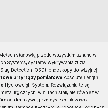
Metsen stanowią przede wszystkim uznane w
ion Systems, systemy wykrywania żużla
l Slag Detection (OSD), endoskopy do wizyjnej
ktowe przyrządy pomiarowe
Absolute Length
ne
Hydroweigh System. Rozwiązania te są
etalurgicznych, w hutach stali, ale również w
rniach kruszywa, przemyśle celulozowo-
yjnym, farmaceutycznym, w robotyce i ogólnych