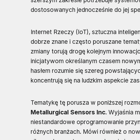
szerszym zakresie potrzebuje systemó
dostosowanych jednocześnie do jej s
Internet Rzeczy (IoT), sztuczna intelige
dobrze znane i często poruszane tem
zmiany torują drogę kolejnym innowacjom
inicjatywom określanym czasem nowy
hasłem rozumie się szereg powstający
koncentrują się na ludzkim aspekcie za
Tematykę tę porusza w poniższej roz
Metallurgical Sensors Inc
. Wyjaśnia m
niestandardowe oprogramowanie przyn
różnych branżach. Mówi również o nowy