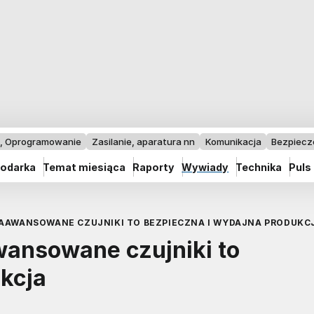
I, Oprogramowanie
Zasilanie, aparatura nn
Komunikacja
Bezpiec
odarka
Temat miesiąca
Raporty
Wywiady
Technika
Puls
ZAAWANSOWANE CZUJNIKI TO BEZPIECZNA I WYDAJNA PRODUKC
wansowane czujniki to
kcja