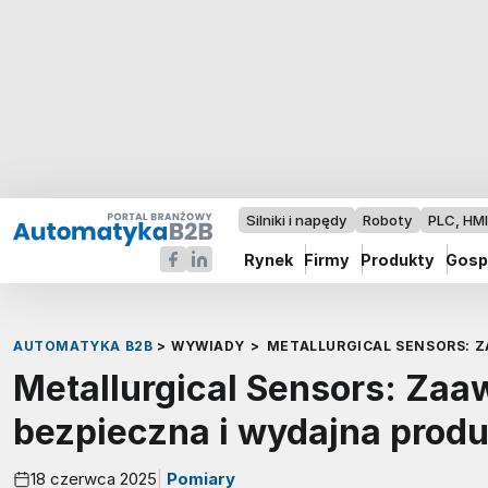
Silniki i napędy
Roboty
PLC, HM
Rynek
Firmy
Produkty
Gosp
AUTOMATYKA B2B
>
WYWIADY
>
METALLURGICAL SENSORS: 
Metallurgical Sensors: Zaa
bezpieczna i wydajna produ
18 czerwca 2025
Pomiary