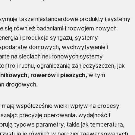
trzymuje także niestandardowe produkty i systemy
uje się również badaniami i rozwojem nowych
oenergia i produkcja syngazu, systemy
ospodarstw domowych, wychwytywanie i
parte na sieciach neuronowych systemy
 kontroli ruchu, ograniczania zanieczyszczeń, jak
nikowych, rowerów i pieszych
, w tym
wań drogowych.
w mają współcześnie wielki wpływ na procesy
szając precyzję operowania, wydajność i
torują typowe parametry, takie jak temperatura,
korzystują je również w bardziej zaawansowanych