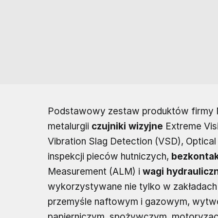
Podstawowy zestaw produktów firmy 
metalurgii
czujniki wizyjne
Extreme Vis
Vibration Slag Detection (VSD), Optica
inspekcji pieców hutniczych,
bezkonta
Measurement (ALM) i
wagi hydraulicz
wykorzystywane nie tylko w zakładach m
przemyśle naftowym i gazowym, wytwó
papierniczym, spożywczym, motoryzac