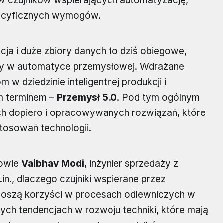
w czujników wspierających automatyzację,
pecyficznych wymogów.
ncja i duże zbiory danych to dziś obiegowe,
aty w automatyce przemysłowej. Wdrażane
 w dziedzinie inteligentnej produkcji i
m terminem –
Przemysł 5.0
. Pod tym ogólnym
ch dopiero i opracowywanych rozwiązań, które
stosowań technologii.
mowie
Vaibhav Modi
, inżynier sprzedaży z
.in., dlaczego czujniki wspierane przez
oszą korzyści w procesach odlewniczych w
ch tendencjach w rozwoju techniki, które mają