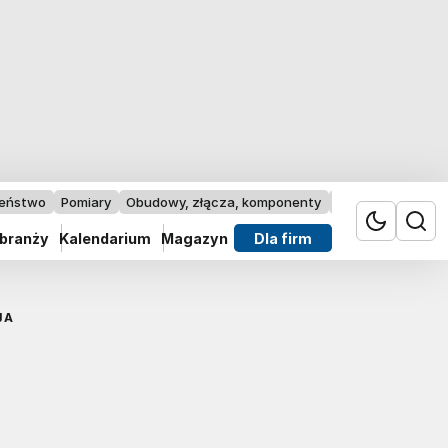
zeństwo
Pomiary
Obudowy, złącza, komponenty
Przemysł 4.0
 branży
Kalendarium
Magazyn
Dla firm
JA