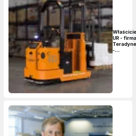
Właścicie
UR - firm
Teradyn
-
przejmuj
AutoGuid
Mobile
Robots