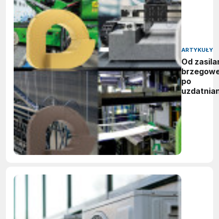
ARTYKUŁY
Od zasila
brzegow
po
uzdatnian
wody:
zwycięzc
nagród
vector
awards
2026