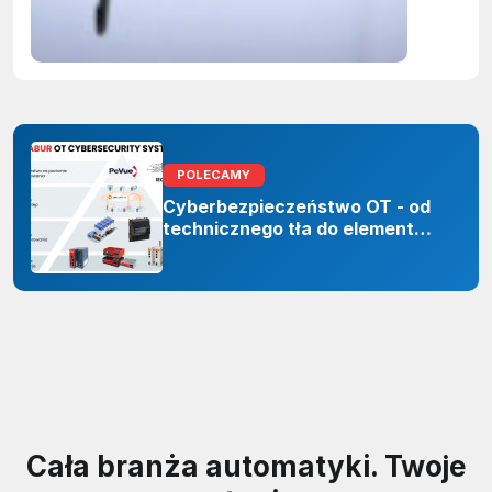
zastoso
sztuczne
inteligenc
POLECAMY
Cyberbezpieczeństwo OT - od
technicznego tła do elementu
odporności organizacji
Cała branża automatyki. Twoje