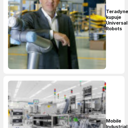
Teradyn
kupuje
Universal
Robots
Mobile
Industrial