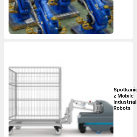
sprzedaż
wzrosła 
29%
Spotkani
z Mobile
Industrial
Robots