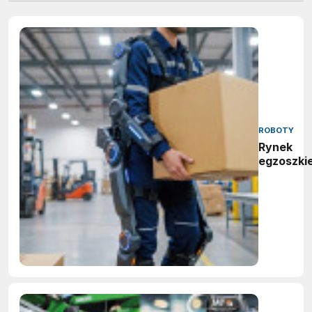
ROBOTY
Rynek
egzoszki