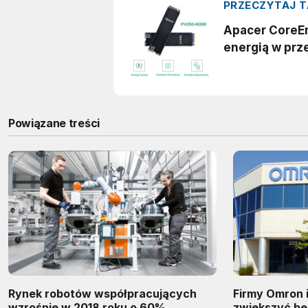
Powiązane treści
Rynek robotów współpracujących
Firmy Omron i
wzrośnie w 2018 roku o 60%
zwiększyć b