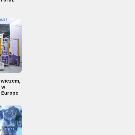
ewiczem,
m w
n Europe