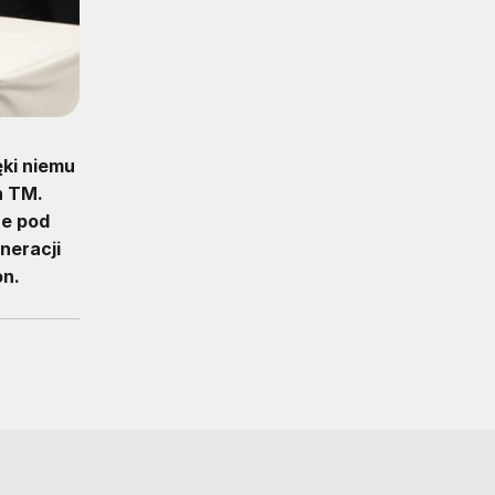
ki niemu
n TM.
ne pod
neracji
on.