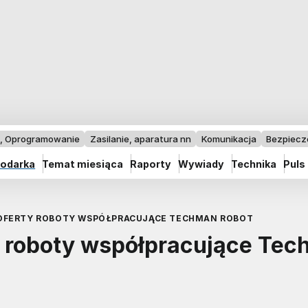
I, Oprogramowanie
Zasilanie, aparatura nn
Komunikacja
Bezpiec
odarka
Temat miesiąca
Raporty
Wywiady
Technika
Puls
OFERTY ROBOTY WSPÓŁPRACUJĄCE TECHMAN ROBOT
 roboty współpracujące Te