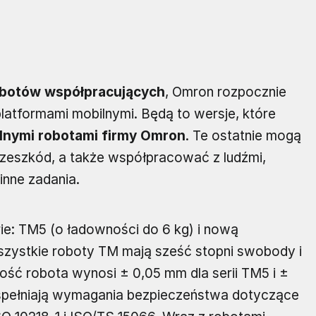
botów współpracujących
, Omron rozpocznie
latformami mobilnymi. Będą to wersje, które
lnymi robotami firmy Omron
. Te ostatnie mogą
rzeszkód, a także współpracować z ludźmi,
inne zadania.
e: TM5 (o ładowności do 6 kg) i nową
szystkie roboty TM mają sześć stopni swobody i
ść robota wynosi ± 0,05 mm dla serii TM5 i ±
 spełniają wymagania bezpieczeństwa dotyczące