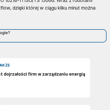
SO 10218-1 i ISO/TS 15066. Wraz z robotami
flow, dzięki której w ciągu kilku minut można
oogle?