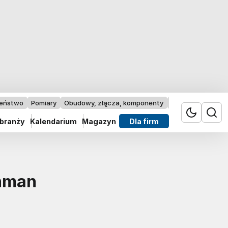
zeństwo
Pomiary
Obudowy, złącza, komponenty
Przemysł 4.0
 branży
Kalendarium
Magazyn
Dla firm
chman