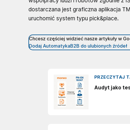
współpracy ludzi i robotów zgodnie z I
dostarczana jest graficzna aplikacja TM
uruchomić system typu pick&place.
Chcesz częściej widzieć nasze artykuły w G
Dodaj AutomatykaB2B do ulubionych źródeł