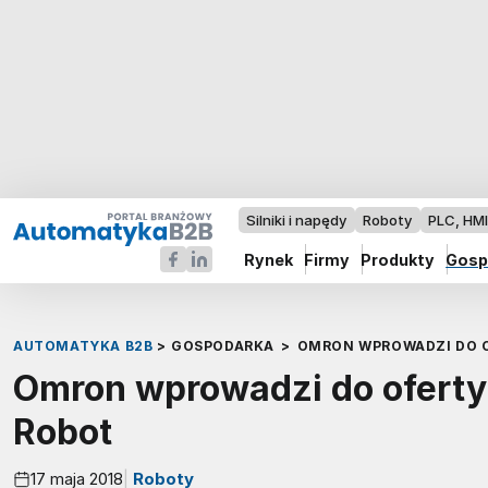
Silniki i napędy
Roboty
PLC, HM
Rynek
Firmy
Produkty
Gosp
AUTOMATYKA B2B
>
GOSPODARKA
>
OMRON WPROWADZI DO 
Omron wprowadzi do oferty
Robot
17 maja 2018
Roboty