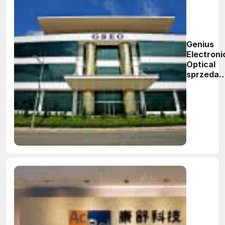
Genius
Electroni
Optical
sprzedaj
fabrykę
za ponad
21 mln
dolarów