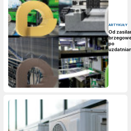
ARTYKUŁY
Od zasila
brzegow
po
uzdatnian
wody:
zwycięzc
nagród
vector
awards
2026