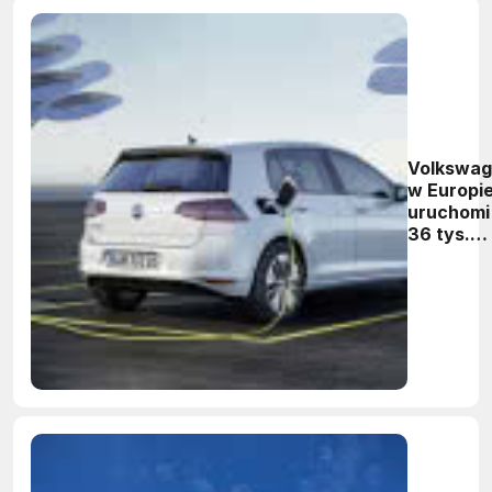
Volkswa
w Europi
uruchomi
36 tys.
punktów
ładowani