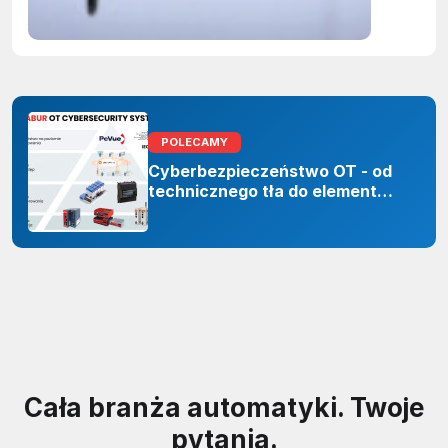
sztuczne
inteligenc
POLECAMY
Cyberbezpieczeństwo OT - od
technicznego tła do elementu
odporności organizacji
Cała branża automatyki. Twoje
pytania.