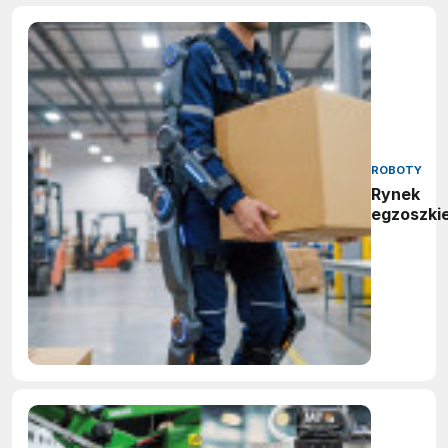
ROBOTY
Rynek
egzoszki