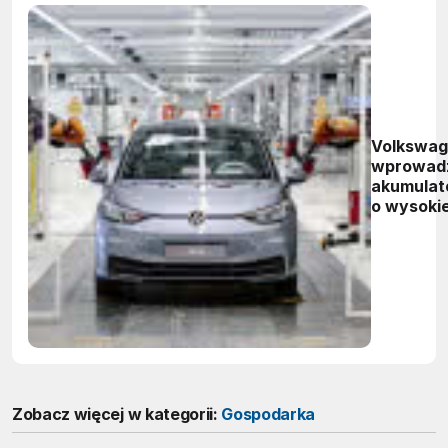
Volkswa
wprowad
akumulat
o wysokie
zawartoś
niklu
Zobacz więcej w kategorii:
Gospodarka