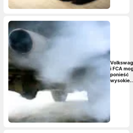
Volkswa
i FCA mo
ponieść
wysokie
kary