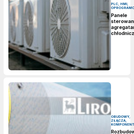
PLC, HMI,
OPROGRAMO
Panele
sterowan
agregata
chłodnic
OBUDOWY,
ZŁĄCZA,
KOMPONEN
Rozbudo