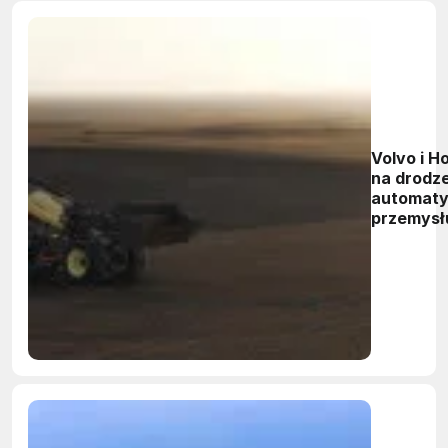
Volvo i H
na drodz
automaty
przemysł
wydobyw