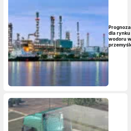
Prognoza
dla rynku
wodoru 
przemyśl