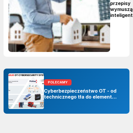
przepisy
wymuszą
inteligen
zarządza
energią.
Polskie
firmy maj
czas do
2027 rok
POLECAMY
Cyberbezpieczeństwo OT - od
technicznego tła do elementu
odporności organizacji