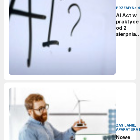
PRZEMYSŁ 4
AI Act w
praktyce 
od 2
sierpnia
firmy maj
obowiąze
ujawnian
zastoso
sztuczne
inteligenc
ZASILANIE,
APARATURA 
Nowe