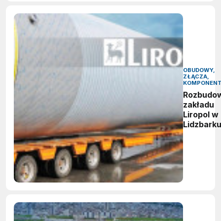
OBUDOWY,
ZŁĄCZA,
KOMPONEN
Rozbudo
zakładu
Liropol w
Lidzbark