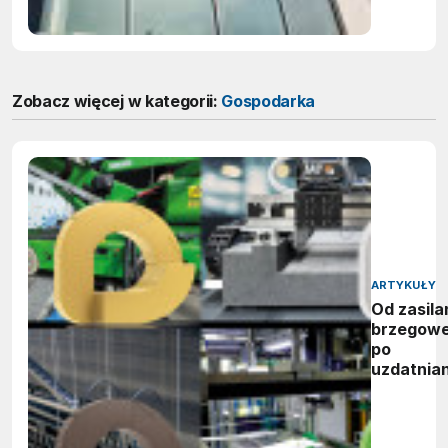
Zobacz więcej w kategorii:
Gospodarka
ARTYKUŁY
Od zasila
brzegow
po
uzdatnian
wody:
zwycięzc
nagród