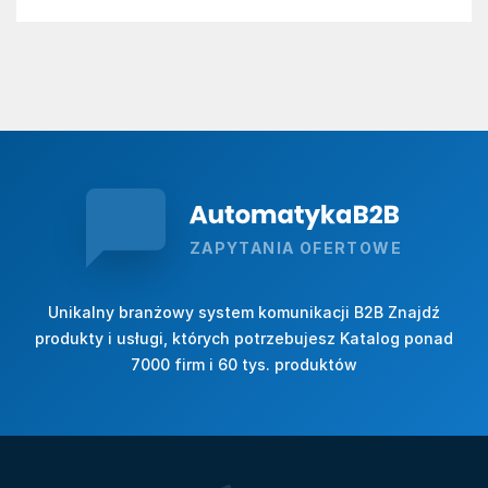
ZAPYTANIA OFERTOWE
Unikalny branżowy system komunikacji B2B Znajdź
produkty i usługi, których potrzebujesz Katalog ponad
7000 firm i 60 tys. produktów