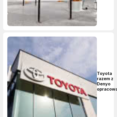
Toyota
razem z
Denyo
opracowa
wodorow
ciężarów
generato