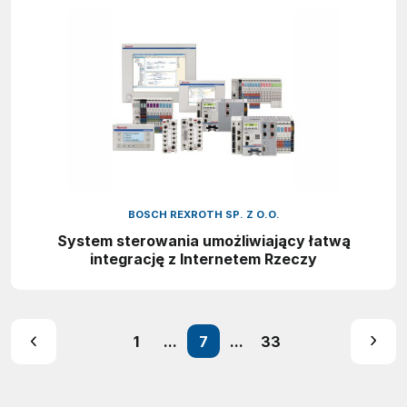
BOSCH REXROTH SP. Z O.O.
System sterowania umożliwiający łatwą
integrację z Internetem Rzeczy
1
...
7
...
33