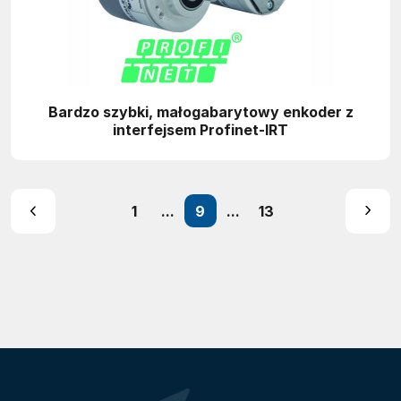
Bardzo szybki, małogabarytowy enkoder z
interfejsem Profinet-IRT
1
...
9
...
13