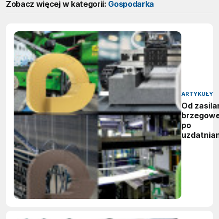
Zobacz więcej w kategorii:
Gospodarka
ARTYKUŁY
Od zasila
brzegow
po
uzdatnian
wody:
zwycięzc
nagród
vector
awards
2026