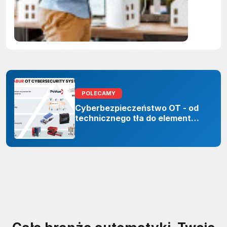
Polskie
firmy maj
czas do
2027 rok
POLECAMY
Cyberbezpieczeństwo OT - od
technicznego tła do elementu
odporności organizacji