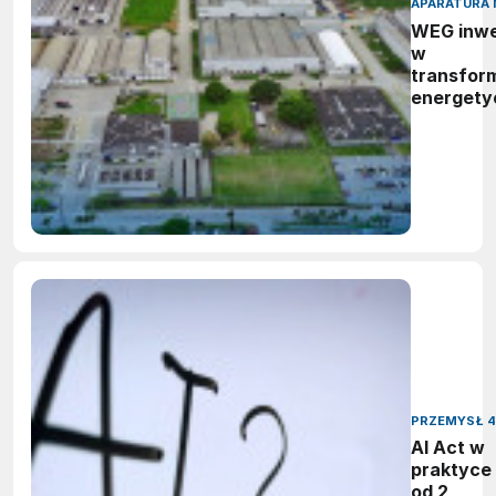
APARATURA 
WEG inwe
w
transfor
energety
Nowy,
zaawans
zakład
produkcy
systemó
BESS w Br
PRZEMYSŁ 4
AI Act w
praktyce 
od 2