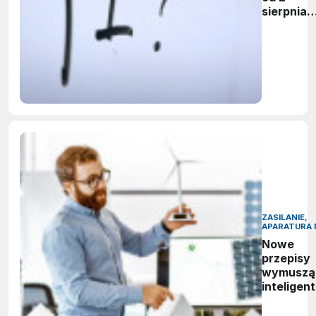
sierpnia
firmy maj
obowiąze
ujawnian
zastoso
sztuczne
inteligenc
ZASILANIE,
APARATURA 
Nowe
przepisy
wymuszą
inteligen
zarządza
energią.