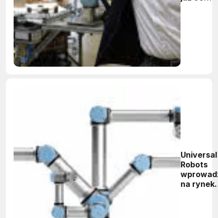
tysięcy
cobotów
Universal
Robots
wprowad
na rynek
cobota o
dużym
udźwigu