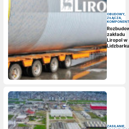
OBUDOWY,
ZŁĄCZA,
KOMPONEN
Rozbudo
zakładu
Liropol w
Lidzbark
ZASILANIE,