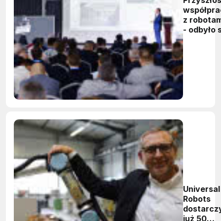
Przyszło
współpra
z robotam
- odbyło 
III Forum
Cobotyki
Universal
Robots
dostarcz
już 50