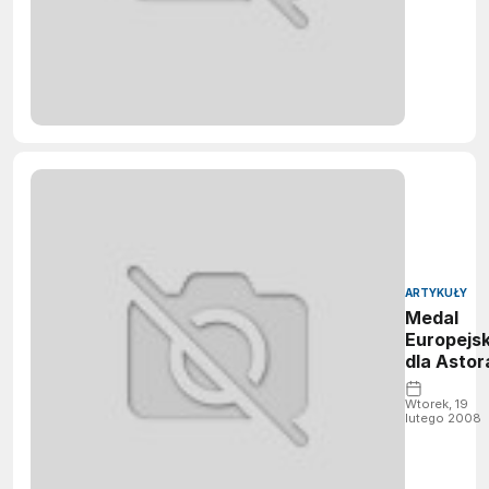
ARTYKUŁY
Medal
Europejsk
dla Astor
Wtorek, 19
lutego 2008