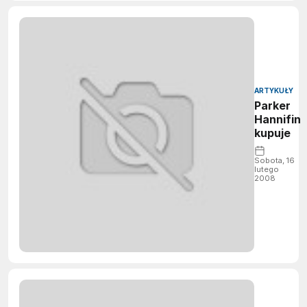
ARTYKUŁY
Parker
Hannifin
kupuje
Sobota, 16
lutego
2008