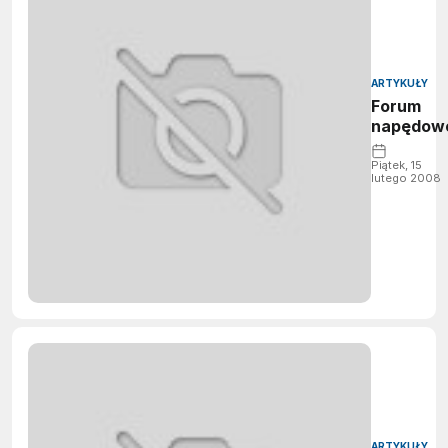
ARTYKUŁY
Forum
napędow
Piątek, 15
lutego 2008
ARTYKUŁY