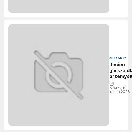
ARTYKUŁY
Jesień
gorsza dl
przemysł
Wtorek, 12
lutego 2008