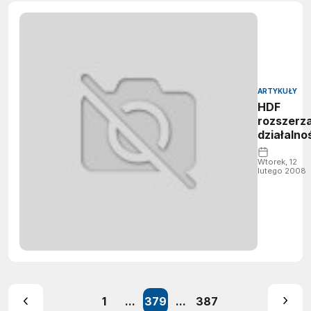
ARTYKUŁY
HDF
rozszerz
działalno
Wtorek, 12
lutego 2008
1
...
379
...
387