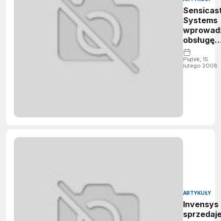
Sensicas
Systems
wprowad
obsługę
SNMP
Piątek, 15
lutego 2008
ARTYKUŁY
Invensys
sprzedaj