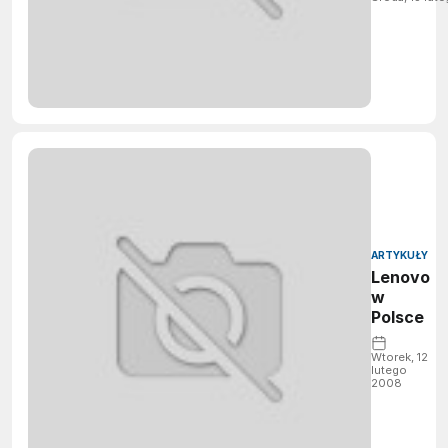
ARTYKUŁY
Lenovo
w
Polsce
Wtorek, 12
lutego
2008