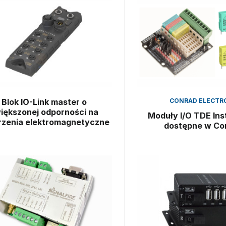
Blok IO-Link master o
CONRAD ELECTR
iększonej odporności na
Moduły I/O TDE In
rzenia elektromagnetyczne
dostępne w Co