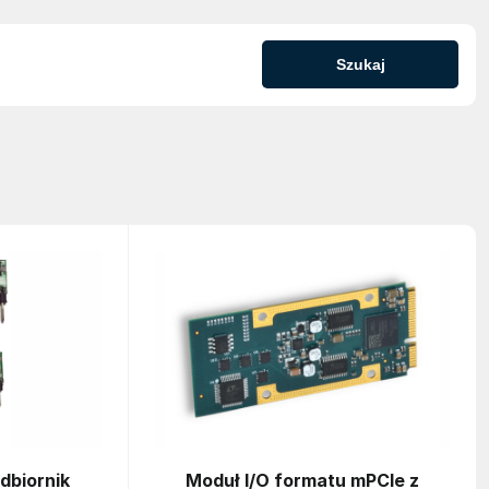
Szukaj
biornik
Moduł I/O formatu mPCIe z