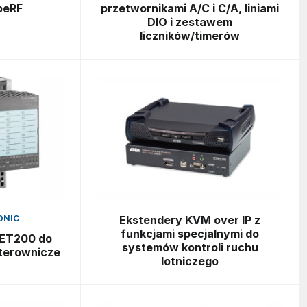
peRF
przetwornikami A/C i C/A, liniami
DIO i zestawem
liczników/timerów
ONIC
Ekstendery KVM over IP z
funkcjami specjalnymi do
 ET200 do
systemów kontroli ruchu
terownicze
lotniczego