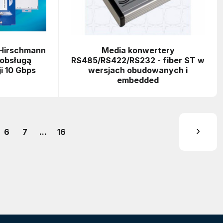
Hirschmann
Media konwertery
 obsługą
RS485/RS422/RS232 - fiber ST w
i 10 Gbps
wersjach obudowanych i
embedded
6
7
...
16