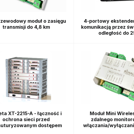
zewodowy moduł o zasięgu
4-portowy ekstender
transmisji do 4,8 km
komunikacją przez św
odległość do 
eta XT-2215-A - łączność i
Moduł Mini Wireles
ochrona sieci przed
zdalnego monitor
auturyzowanym dostępem
włączania/wyłączani