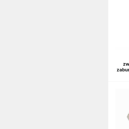
zw
zabu