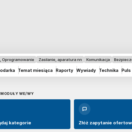
I, Oprogramowanie
Zasilanie, aparatura nn
Komunikacja
Bezpiec
odarka
Temat miesiąca
Raporty
Wywiady
Technika
Puls
MODUŁY WE/WY
ądaj kategorie
Złóż zapytanie oferto