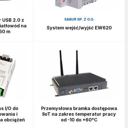
 USB 2.0 z
SABUR SP. Z O.O.
iatłowód na
System wejść/wyjść EW620
250 m
s I/O do
Przemysłowa bramka dostępowa
owania i
IIoT na zakres temperatur pracy
a obciążeń
od -10 do +60°C