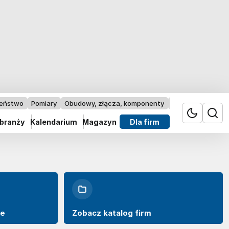
zeństwo
Pomiary
Obudowy, złącza, komponenty
Przemysł 4.0
 branży
Kalendarium
Magazyn
Dla firm
we
Zobacz katalog firm