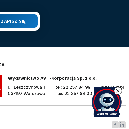
CA
Wydawnictwo AVT-Korporacja Sp. z o.o.
ul. Leszczynowa 11
tel: 22 257 84 99
avt@avt.pl
03-197 Warszawa
fax: 22 257 84 00
avt.pl