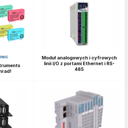
ONIC
Moduł analogowych i cyfrowych
linii I/O z portami Ethernet i RS-
struments
485
nrad!