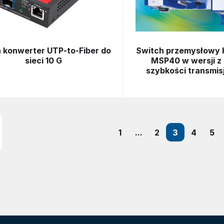
 konwerter UTP-to-Fiber do
Switch przemysłowy 
sieci 10 G
MSP40 w wersji z
szybkości transmisj
1
...
2
3
4
5