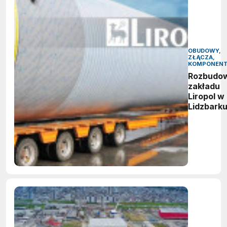
OBUDOWY,
ZŁĄCZA,
KOMPONEN
Rozbudo
zakładu
Liropol w
Lidzbark