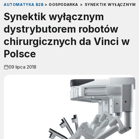
AUTOMATYKA B2B
>
GOSPODARKA
>
SYNEKTIK WYŁĄCZNYM D
Synektik wyłącznym
dystrybutorem robotów
chirurgicznych da Vinci w
Polsce
09 lipca 2018