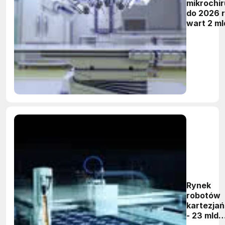
mikrochi
do 2026 
wart 2 ml
Rynek
robotów
kartezjań
- 23 mld