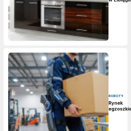
ROBOTY
Rynek
egzoszki