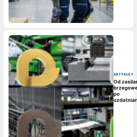
ARTYKUŁY
Od zasila
brzegow
po
uzdatnian
wody:
zwycięzc
nagród
vector
awards
2026