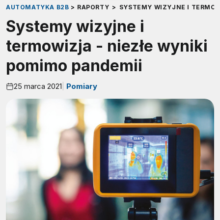
AUTOMATYKA B2B
>
RAPORTY
>
SYSTEMY WIZYJNE I TERMOW
Systemy wizyjne i
termowizja - niezłe wyniki
pomimo pandemii
25 marca 2021
Pomiary