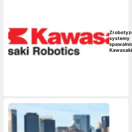
Zroboty
systemy
spawalni
Kawasaki
konfigura
program