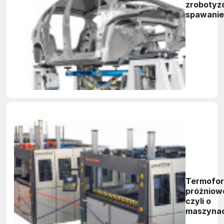
zroboty
spawanie
Termofor
próżniow
czyli o
maszyna
przetwór