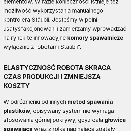
elementów. W razie konieczności istnieje też
możliwość wykorzystania manualnego
kontrolera Stäubli. Jesteśmy w pełni
usatysfakcjonowani i zamierzamy wprowadzać
na rynek te innowacyjne
komory spawalnicze
wyłącznie z robotami Stäubli".
ELASTYCZNOŚĆ ROBOTA SKRACA
CZAS PRODUKCJI I ZMNIEJSZA
KOSZTY
W odróżnieniu od innych
metod spawania
plastików
, opisywany system nie wymaga
stosowania górnej pokrywy, gdyż cała
głowica
spawająca
wraz z rolką napinającą zostały