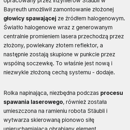
opracowany przez inżynierów Stäubli w
Bayreuth umożliwił zamontowanie złożonej
głowicy spawającej
ze źródłem halogenowym.
Światło halogenowe wraz z generowanym
centralnie promieniem lasera przechodzą przez
złożony, powlekany złotem reflektor, a
następnie zostają skupione w punkcie przez
wspólną soczewkę. To właśnie jest nową i
niezwykle złożoną cechą systemu - dodaje.
Rolka napinająca, niezbędna podczas
procesu
spawania laserowego
, również została
umieszczona na ramieniu robota Stäubli i
wytwarza skierowaną pionowo siłę
unieruchamiającą obrabiany element.