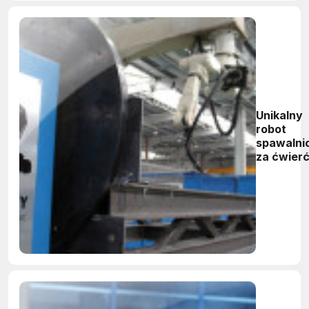
Unikalny
robot
spawalni
za ćwier
miliona e