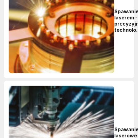
Spawani
laserem -
precyzyj
technolo
przyszłoś
w obróbc
metali
Spawani
laserowe