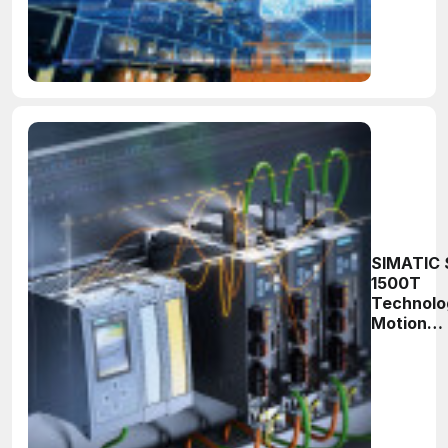
praktyczn
Część 6
SIMATIC 
1500T
Technolo
Motion
Control o
strony
praktyczn
Część 5