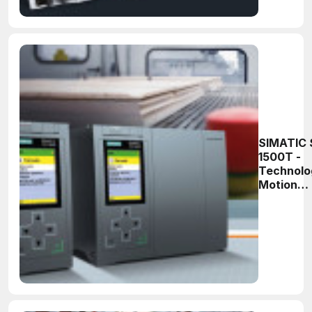
SIMATIC 
1500T -
Technolo
Motion
Control o
strony
praktyczn
Część 12