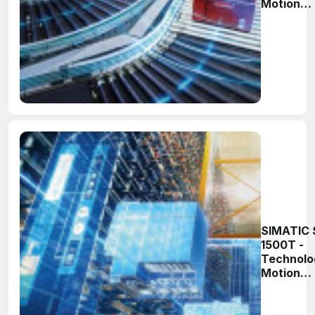
Motion
Control o
strony
praktyczn
Część 8
SIMATIC 
1500T -
Technolo
Motion
Control o
strony