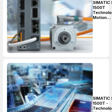
SIMATIC 
1500T
Technolo
Motion
Control o
strony
praktyczn
Część 9
SIMATIC 
1500T -
Technolo