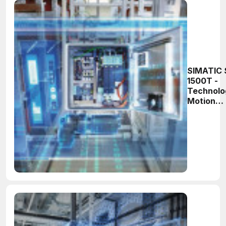
SIMATIC 
1500T -
Technolo
Motion
Control o
strony
praktyczn
Część 11