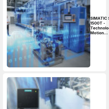
SIMATIC 
1500T -
Technolo
Motion
Control o
strony
praktyczn
Część 10