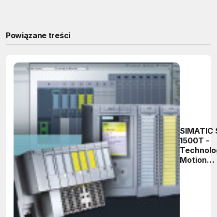
Powiązane treści
SIMATIC 
1500T -
Technolo
Motion
Control o
strony
praktyczn
Część 13