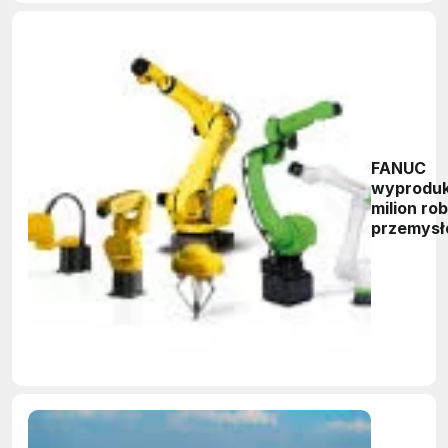
FANUC
wyprodu
milion ro
przemys