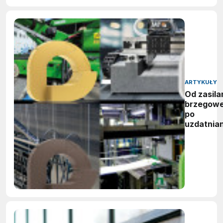
ARTYKUŁY
Od zasila
brzegow
po
uzdatnian
wody:
zwycięzc
nagród
vector
awards
2026