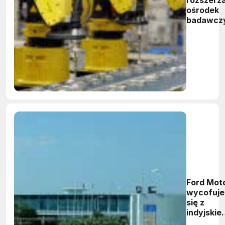
rozszerz
ośrodek
badawcz
Ford Mot
wycofuje
się z
indyjskie
rynku