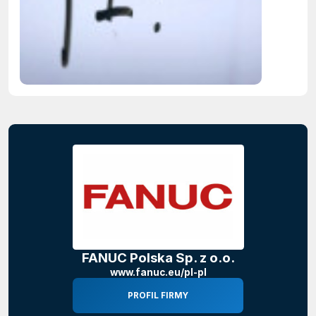
firmy maj
obowiąze
ujawnian
zastoso
sztuczne
inteligenc
FANUC Polska Sp. z o.o.
www.fanuc.eu/pl-pl
PROFIL FIRMY