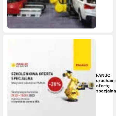
Group
FANUC
uruchami
ofertę
specjalną