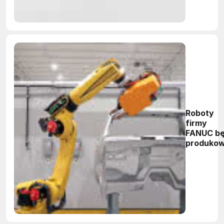
Roboty
firmy
FANUC b
produko
samocho
Volvo