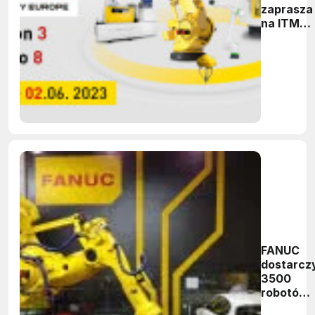
zaprasza
na ITM
Industry
Europe
2023
FANUC
dostarcz
3500
robotów
dla BMW