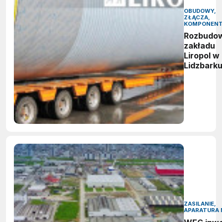
OBUDOWY,
ZŁĄCZA,
KOMPONEN
Rozbudo
zakładu
Liropol w
Lidzbark
ZASILANIE,
APARATURA 