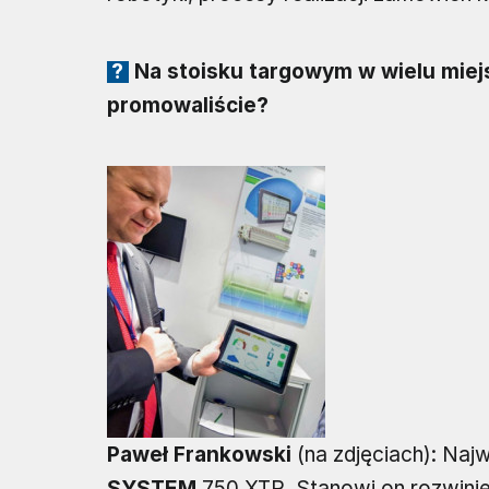
Na stoisku targowym w wielu miejs
promowaliście?
Paweł Frankowski
(na zdjęciach): Na
SYSTEM
750 XTR. Stanowi on rozwini