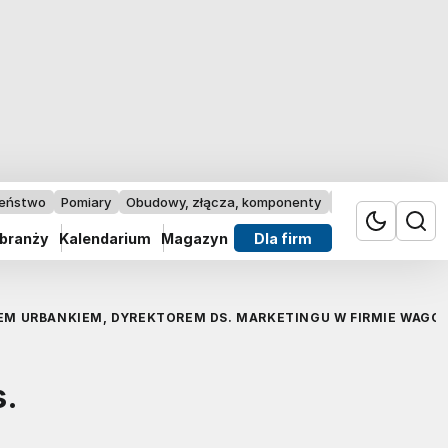
zeństwo
Pomiary
Obudowy, złącza, komponenty
Przemysł 4.0
 branży
Kalendarium
Magazyn
Dla firm
M URBANKIEM, DYREKTOREM DS. MARKETINGU W FIRMIE WAGO
.