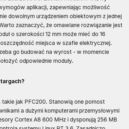
wymogów aplikacji, zapewniając możliwość
nie dowolnym urządzeniem obiektowym z jednej
j. Warto zaznaczyć, że omawiane rozwiązanie jest
duł o szerokości 12 mm może mieć do 16
 oszczędność miejsca w szafie elektrycznej.
 trzeba go budować na wyrost - w momencie
dołożyć odpowiednie moduły.
 targach?
, takie jak PFC200. Stanowią one pomost
wnikami a dużymi komputerami przemysłowymi
esory Cortex A8 600 MHz i dysponują 256 MB
kontrolą systemu Linux RT 3.6. Zasadniczo