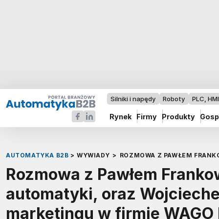
Silniki i napędy
Roboty
PLC, HM
Rynek
Firmy
Produkty
Gosp
AUTOMATYKA B2B
>
WYWIADY
>
ROZMOWA Z PAWŁEM FRANKO
Rozmowa z Pawłem Frankow
automatyki, oraz Wojciech
marketingu w firmie WAG