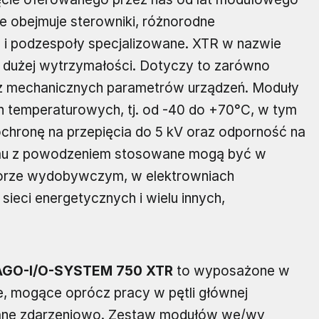
re obejmuje sterowniki, różnorodne
 i podzespoły specjalizowane. XTR w nazwie
dużej wytrzymałości. Dotyczy to zarówno
eż mechanicznych parametrów urządzeń. Moduły
temperaturowych, tj. od -40 do +70°C, w tym
ochronę na przepięcia do 5 kV oraz odporność na
 temu z powodzeniem stosowane mogą być w
torze wydobywczym, w elektrowniach
ieci energetycznych i wielu innych,
AGO-I/O-SYSTEM 750 XTR
to wyposażone w
, mogące oprócz pracy w pętli głównej
ane zdarzeniowo. Zestaw modułów we/wy