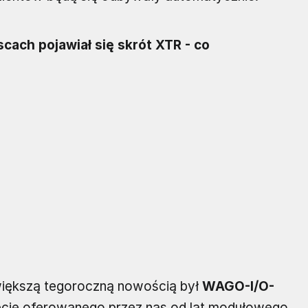
cach pojawiał się skrót XTR - co
jwiększą tegoroczną nowością był
WAGO-I/O-
ęcie oferowanego przez nas od lat modułowego