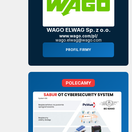
WAGO ELWAG Sp. z o.o.
www.wago.com/pl/
wago.elwag@wago.com
PROFIL FIRMY
POLECAMY