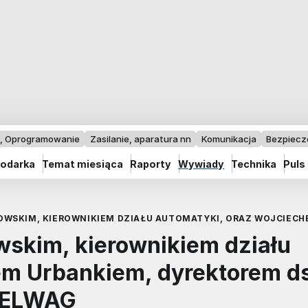
I, Oprogramowanie
Zasilanie, aparatura nn
Komunikacja
Bezpiec
odarka
Temat miesiąca
Raporty
Wywiady
Technika
Puls
WSKIM, KIEROWNIKIEM DZIAŁU AUTOMATYKI, ORAZ WOJCIECHE
skim, kierownikiem działu
em Urbankiem, dyrektorem ds
O ELWAG