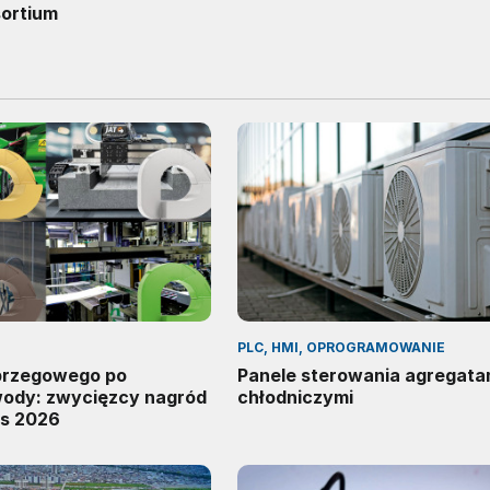
sortium
PLC, HMI, OPROGRAMOWANIE
 brzegowego po
Panele sterowania agregata
wody: zwycięzcy nagród
chłodniczymi
s 2026