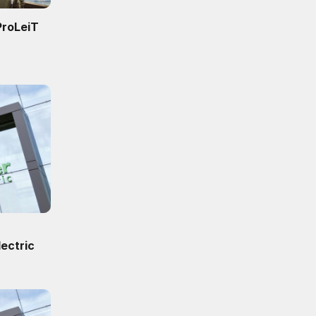
ProLeiT
ectric