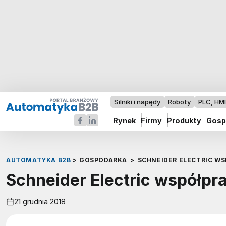
Silniki i napędy
Roboty
PLC, HM
Rynek
Firmy
Produkty
Gosp
AUTOMATYKA B2B
>
GOSPODARKA
>
SCHNEIDER ELECTRIC W
Schneider Electric współpr
21 grudnia 2018