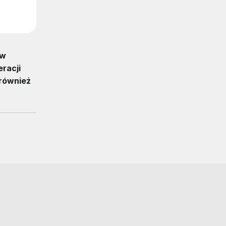
 w
racji
 również