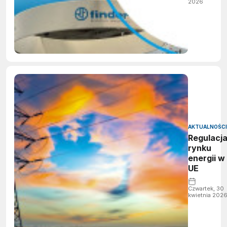
2026
energii
AKTUALNOŚCI
Regulacj
rynku
energii w
UE
Czwartek, 30
kwietnia 202