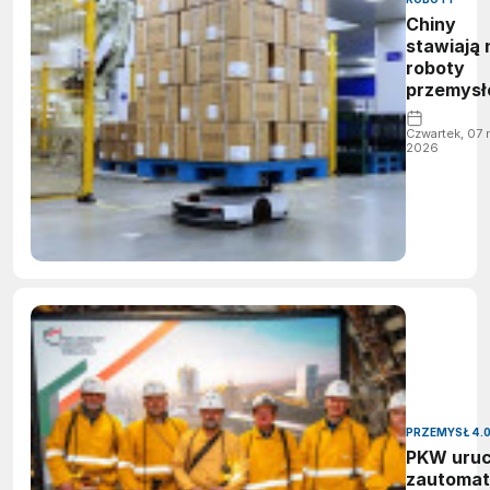
Chiny
stawiają 
roboty
przemys
wspieran
przez AI 
Czwartek, 07 
2026
nowym
planie
pięciolet
PRZEMYSŁ 4.
PKW uruc
zautoma