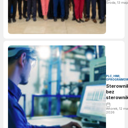
tysiącem
Środa, 13 maj
akcelera
GPU
PLC, HMI,
OPROGRAMOW
Sterowni
bez
sterowni
Wtorek, 12 ma
2026