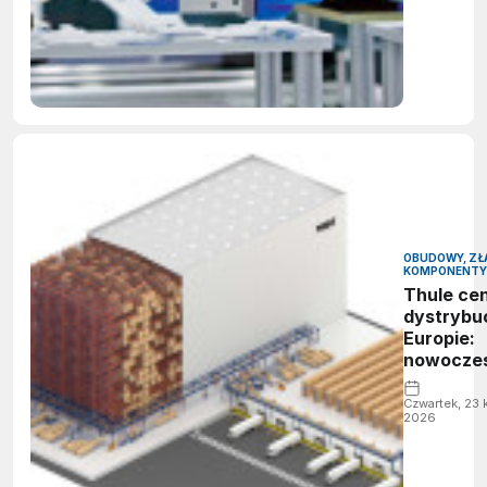
OBUDOWY, ZŁ
KOMPONENTY
Thule cen
dystrybu
Europie:
nowocze
zautoma
magazyn
Czwartek, 23 
2026
Krzyżu
Wielkopo