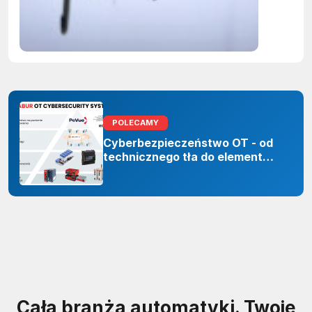
ujawnian
zastoso
sztuczne
inteligenc
POLECAMY
Cyberbezpieczeństwo OT - od
technicznego tła do elementu
odporności organizacji
Cała branża automatyki. Twoje