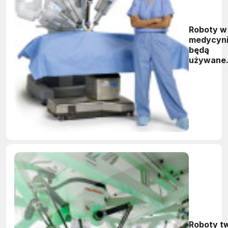
Roboty w
medycyn
będą
używane
coraz
powszech
Roboty t