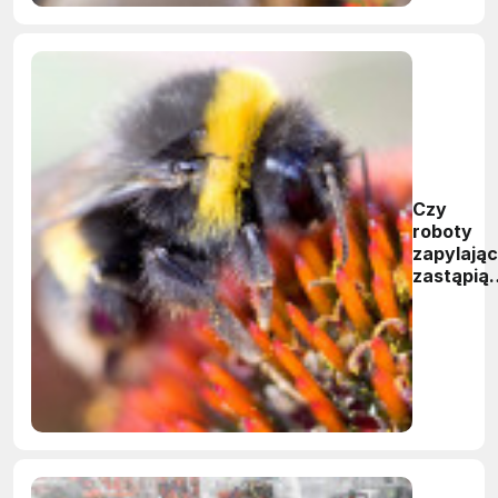
Czy
roboty
zapylają
zastąpią
pszczoły