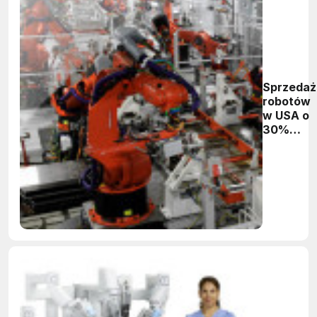
Sprzedaż
robotów
w USA o
30%
większa
niż przed
rokiem