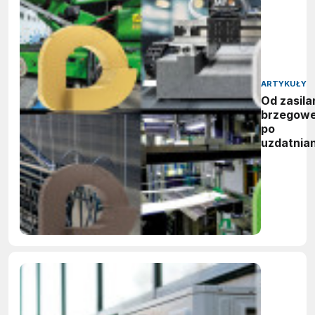
ARTYKUŁY
Od zasila
brzegow
po
uzdatnian
wody:
zwycięzc
nagród
vector
awards
2026