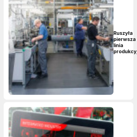
Ruszyła
pierwsza
linia
produkcy
zgodna z
koncepcj
Przemysł
4.0