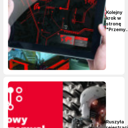
Kolejny
krok w
stronę
"Przemys
4.0"
Ruszyła
rejestrac