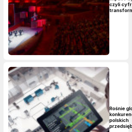
czyli cyf
transfor
Rośnie gl
konkuren
polskich
przedsię