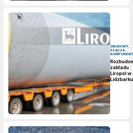
OBUDOWY,
ZŁĄCZA,
KOMPONEN
Rozbudo
zakładu
Liropol w
Lidzbark