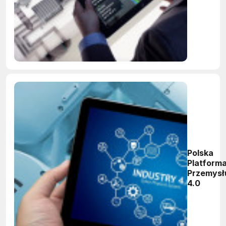
przemys
Polska
Platform
Przemysł
4.0