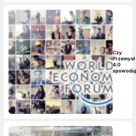
Czy
Przemysł
4.0
spowodu
likwidacj
mln miejs
pracy w
najbliższ
pięciu
latach?