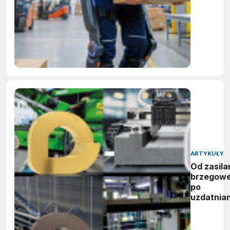
ARTYKUŁY
Od zasila
brzegow
po
uzdatnian
wody:
zwycięzc
nagród