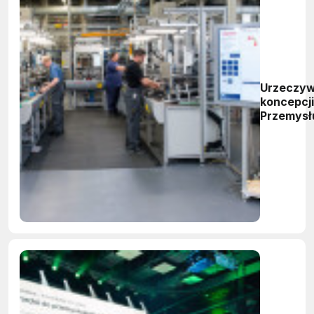
Urzeczyw
koncepcji
Przemysł