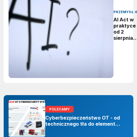
PRZEMYSŁ 4
AI Act w
praktyce 
od 2
sierpnia
firmy maj
obowiąze
ujawnian
zastoso
sztuczne
inteligenc
POLECAMY
Cyberbezpieczeństwo OT - od
technicznego tła do elementu
odporności organizacji