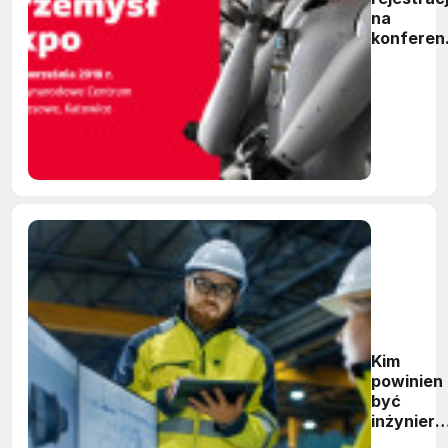
na
konferen
Nowy
Przemysł
Expo
Kim
powinien
być
inżynier 
Przemyśl