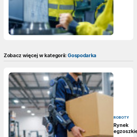
4.0?
Zobacz więcej w kategorii:
Gospodarka
ROBOTY
Rynek
egzoszki