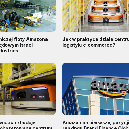
niczej floty Amazona
Jak w praktyce działa cent
ędowym Israel
logistyki e-commerce?
dustries
wicach zbuduje
Amazon na pierwszej pozycj
zrobotyzowane centrum
rankingu Brand Finance Glob