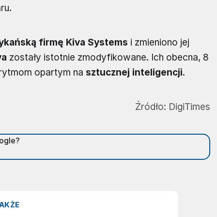
ru.
rykańską firmę Kiva Systems
i zmieniono jej
va
zostały istotnie zmodyfikowane. Ich obecna, 8
lgorytmom opartym na
sztucznej inteligencji
.
Źródło:
DigiTimes
oogle?