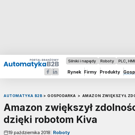
Silniki i napędy
Roboty
PLC, HM
Rynek
Firmy
Produkty
Gosp
AUTOMATYKA B2B
>
GOSPODARKA
>
AMAZON ZWIĘKSZYŁ ZDO
Amazon zwiększył zdolnoś
dzięki robotom Kiva
19 października 2018
Roboty