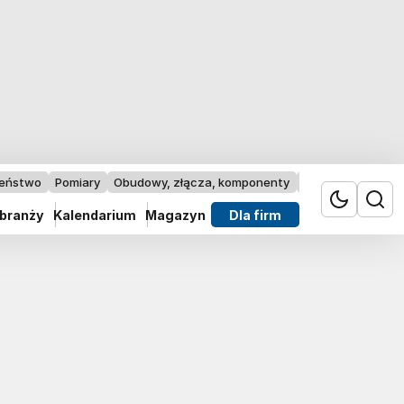
zeństwo
Pomiary
Obudowy, złącza, komponenty
Przemysł 4.0
 branży
Kalendarium
Magazyn
Dla firm