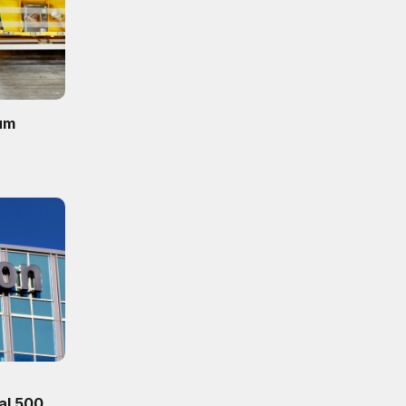
rum
i
al 500