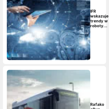
IFR
wskazuje
trendy w
robotyce
w 2020
roku
Rafako