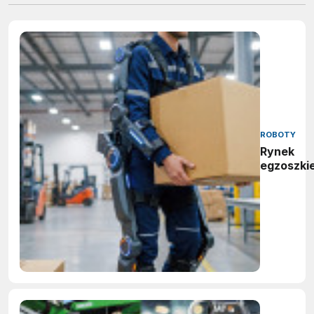
ROBOTY
Rynek
egzoszki