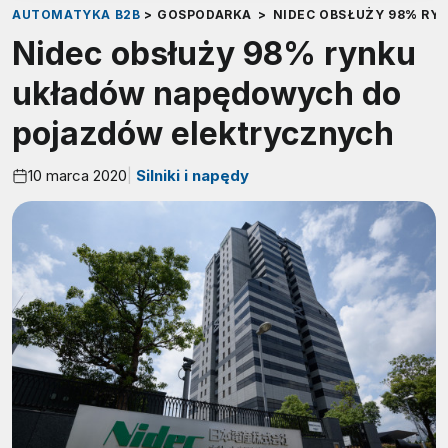
AUTOMATYKA B2B
>
GOSPODARKA
>
NIDEC OBSŁUŻY 98% R
Nidec obsłuży 98% rynku
układów napędowych do
pojazdów elektrycznych
10 marca 2020
Silniki i napędy