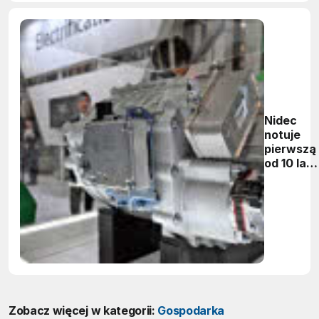
Nidec
notuje
pierwszą
od 10 lat
stratę
kwartaln
Zobacz więcej w kategorii:
Gospodarka