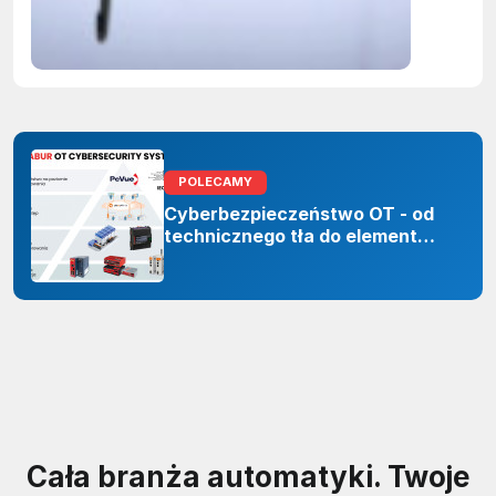
zastoso
sztuczne
inteligenc
POLECAMY
Cyberbezpieczeństwo OT - od
technicznego tła do elementu
odporności organizacji
Cała branża automatyki. Twoje