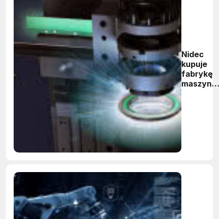
Nidec
kupuje
fabrykę
maszyn
Mitsubish