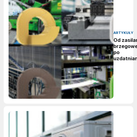
ARTYKUŁY
Od zasila
brzegow
po
uzdatnian
wody:
zwycięzc
nagród
vector
awards
2026