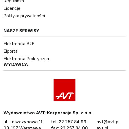
Regulamin
Licencje
Polityka prywatności
NASZE SERWISY
Elektronika B2B
Elportal
Elektronika Praktyczna
WYDAWCA
Wydawnictwo AVT-Korporacja Sp. z o.o.
ul. Leszczynowa 11
tel: 22 257 84 99
avt@avt.pl
03-197 Warszawa
fax: 22 257 84 00
avt.pl