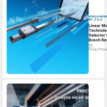
BOSCH REX
SP. Z O.O.
Linear Mo
Technolo
Selector 
Bosch Re
- szybcie
celu z
Środa, 11 lut
konfigur
kompone
techniki
przemies
liniowych