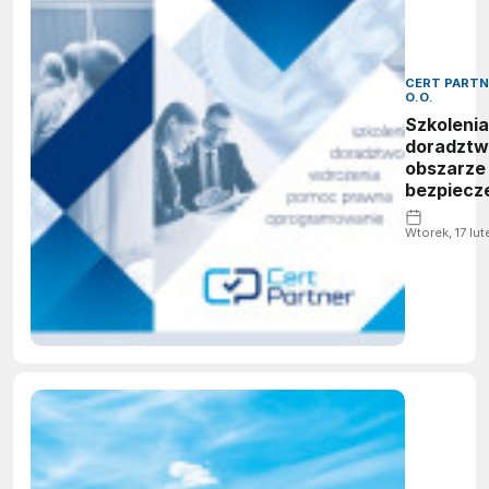
CERT PARTNE
O.O.
Szkolenia
doradztw
obszarze
bezpiecz
Wtorek, 17 lu