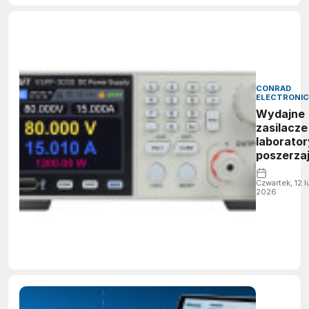
CONRAD
ELECTRONIC
Wydajne
zasilacze
laborator
poszerza
portfolio
produkt
Czwartek, 12 
2026
Voltcraft
Conrad
Sourcing
Platform