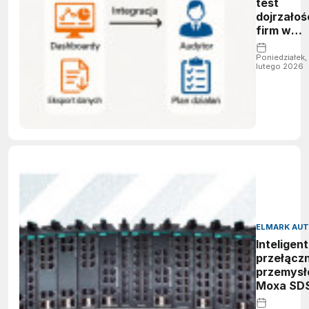
test
dojrzałoś
firm w
zarządza
energią
Poniedziałek,
lutego 2026
ELMARK AU
Inteligen
przełączn
przemys
Moxa SD
3000/G3