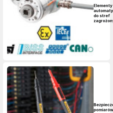
Elementy
automaty
do stref
zagrożon
wybuche
dostępne
szerokiej
ofercie
firmy Imp
Bezpiecz
pomiaró