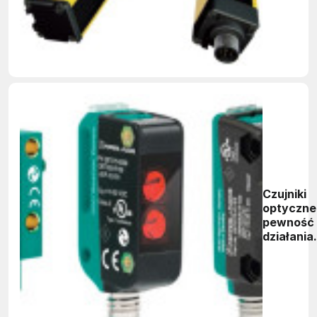
Czujniki
optyczne
pewność
działania
w
systema
transpor