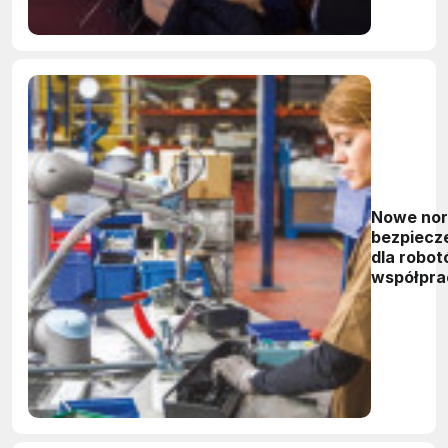
Nowe no
bezpiecz
dla robo
współpra