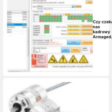
Czy czek
nas
kadrowy
Armaged
w służba
utrzyman
ruchu?