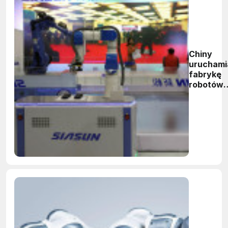
Chiny
uruchami
fabrykę
robotów
działając
w
standard
Industry 