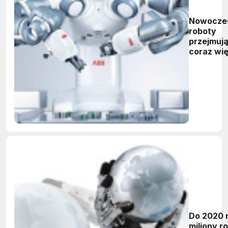
Nowocze
roboty
przejmuj
coraz wię
zadań
Do 2020 
miliony r