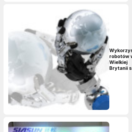
Wykorzys
robotów 
Wielkiej
Brytanii 
poniżej
średniej
światowe