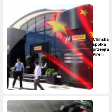
Chińska
spółka
przejęła
Pirelli