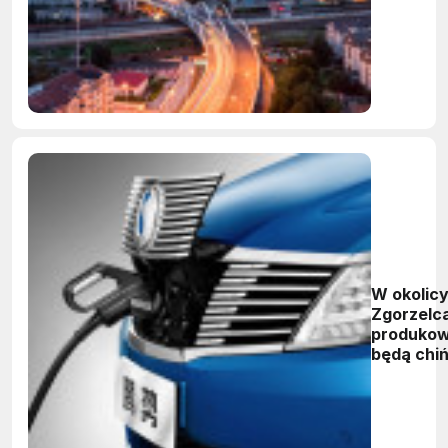
W okolic
Zgorzelc
produko
będą chiń
samocho
elektryc