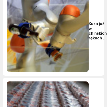
Kuka już
w
chińskich
rękach -
Midea
ma 95%
akcji Kuki