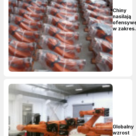
Chiny
nasilają
ofensyw
w zakres
robotyzac
Globalny
wzrost