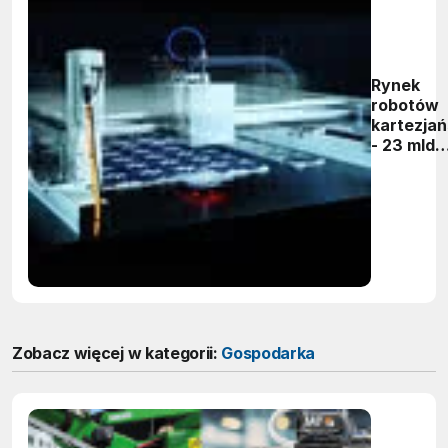
Rynek
robotów
kartezjań
- 23 mld
dolarów 
2026 rok
Zobacz więcej w kategorii:
Gospodarka