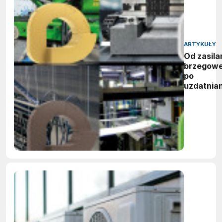
ARTYKUŁY
Od zasila
brzegow
po
uzdatnian
wody:
zwycięzc
nagród
vector
awards
2026