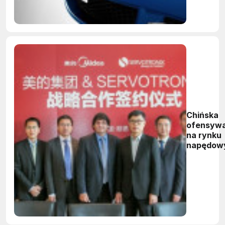
Chińska
ofensyw
na rynku
napędow