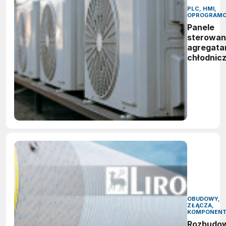
PLC, HMI,
OPROGRAMO
Panele
sterowan
agregata
chłodnic
OBUDOWY,
ZŁĄCZA,
KOMPONEN
Rozbudo