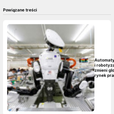
Powiązane treści
Automaty
i robotyz
zmieni gl
rynek pr