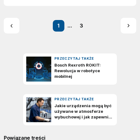
1
...
3
Powiązane treści