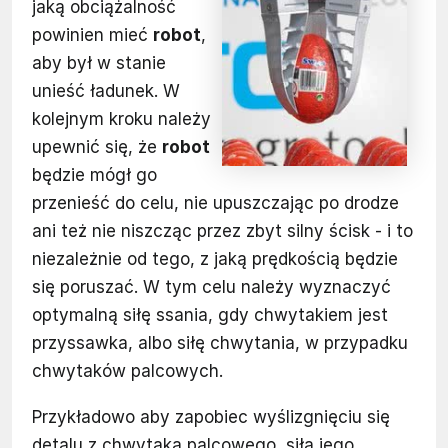
jaką obciążalność
powinien mieć
robot
,
aby był w stanie
unieść ładunek. W
kolejnym kroku należy
upewnić się, że
robot
będzie mógł go
przenieść do celu, nie upuszczając po drodze
ani też nie niszcząc przez zbyt silny ścisk - i to
niezależnie od tego, z jaką prędkością będzie
się poruszać. W tym celu należy wyznaczyć
optymalną siłę ssania, gdy chwytakiem jest
przyssawka, albo siłę chwytania, w przypadku
chwytaków palcowych.
Przykładowo aby zapobiec wyślizgnięciu się
detalu z chwytaka palcowego, siła jego