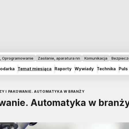
I, Oprogramowanie
Zasilanie, aparatura nn
Komunikacja
Bezpiec
odarka
Temat miesiąca
Raporty
Wywiady
Technika
Puls
Y I PAKOWANIE. AUTOMATYKA W BRANŻY
wanie. Automatyka w branż