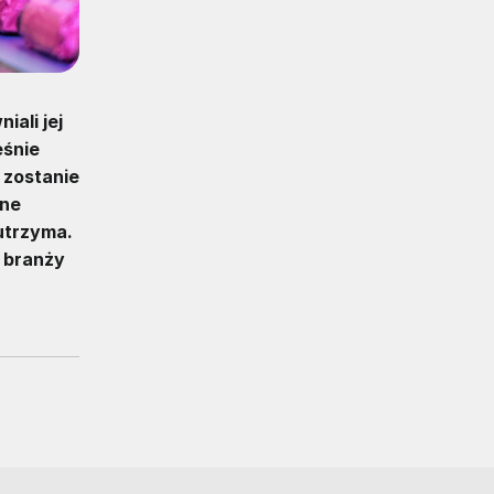
ali jej
eśnie
 zostanie
sne
 utrzyma.
 branży