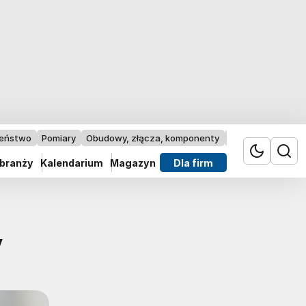
zeństwo
Pomiary
Obudowy, złącza, komponenty
Przemysł 4.0
 branży
Kalendarium
Magazyn
Dla firm
y